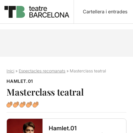
Cartellera i entrades
Inici
»
Espectacles recomanats
»
Masterclass teatral
HAMLET.01
Masterclass teatral
Hamlet.01