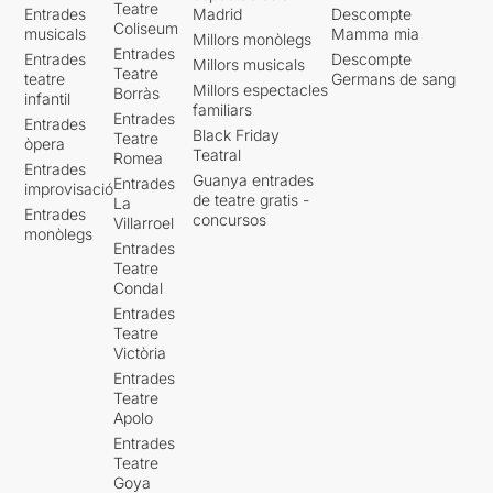
Teatre
Entrades
Madrid
Descompte
Coliseum
musicals
Mamma mia
Millors monòlegs
Entrades
Entrades
Descompte
Millors musicals
Teatre
teatre
Germans de sang
Millors espectacles
Borràs
infantil
familiars
Entrades
Entrades
Black Friday
Teatre
òpera
Teatral
Romea
Entrades
Guanya entrades
Entrades
improvisació
de teatre gratis -
La
Entrades
concursos
Villarroel
monòlegs
Entrades
Teatre
Condal
Entrades
Teatre
Victòria
Entrades
Teatre
Apolo
Entrades
Teatre
Goya