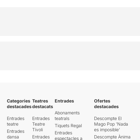
Categories
Teatres
Entrades
Ofertes
destacades
destacats
destacades
Abonaments
Entrades
Entrades
teatrals
Descompte El
teatre
Teatre
Mago Pop 'Nada
Tiquets Regal
Tívoli
es imposible'
Entrades
Entrades
dansa
Entrades
Descompte Ànima
espectacles a