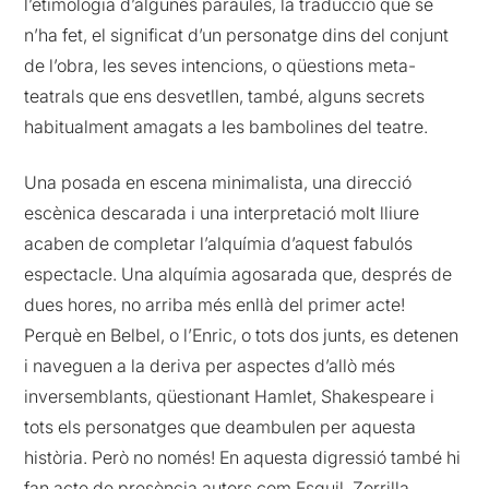
l’etimologia d’algunes paraules, la traducció que se
n’ha fet, el significat d’un personatge dins del conjunt
de l’obra, les seves intencions, o qüestions meta-
teatrals que ens desvetllen, també, alguns secrets
habitualment amagats a les bambolines del teatre.
Una posada en escena minimalista, una direcció
escènica descarada i una interpretació molt lliure
acaben de completar l’alquímia d’aquest fabulós
espectacle. Una alquímia agosarada que, després de
dues hores, no arriba més enllà del primer acte!
Perquè en Belbel, o l’Enric, o tots dos junts, es detenen
i naveguen a la deriva per aspectes d’allò més
inversemblants, qüestionant Hamlet, Shakespeare i
tots els personatges que deambulen per aquesta
història. Però no només! En aquesta digressió també hi
fan acte de presència autors com Esquil, Zorrilla,