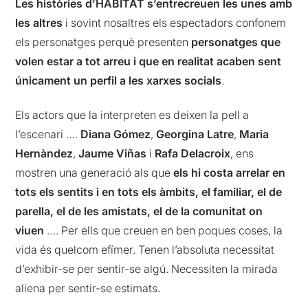
Les històries d’HÀBITAT s’entrecreuen les unes amb
les altres
i sovint nosaltres els espectadors confonem
els personatges perquè presenten
personatges que
volen estar a tot arreu i que en realitat acaben sent
únicament un perfil a les xarxes socials
.
Els actors que la interpreten es deixen la pell a
l’escenari ….
Diana Gómez
,
Georgina Latre
,
Maria
Hernàndez
,
Jaume Viñas
i
Rafa Delacroix
, ens
mostren una generació als que
els hi costa arrelar en
tots els sentits i en tots els àmbits, el familiar, el de
parella, el de les amistats, el de la comunitat on
viuen
…. Per ells que creuen en ben poques coses, la
vida és quelcom efímer. Tenen l’absoluta necessitat
d’exhibir-se per sentir-se algú. Necessiten la mirada
aliena per sentir-se estimats.