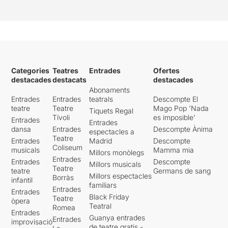
Categories
Teatres
Entrades
Ofertes
destacades
destacats
destacades
Abonaments
Entrades
Entrades
teatrals
Descompte El
teatre
Teatre
Mago Pop 'Nada
Tiquets Regal
Tívoli
es imposible'
Entrades
Entrades
dansa
Entrades
Descompte Ànima
espectacles a
Teatre
Entrades
Madrid
Descompte
Coliseum
musicals
Mamma mia
Millors monòlegs
Entrades
Entrades
Descompte
Millors musicals
Teatre
teatre
Germans de sang
Millors espectacles
Borràs
infantil
familiars
Entrades
Entrades
Black Friday
Teatre
òpera
Teatral
Romea
Entrades
Guanya entrades
Entrades
improvisació
de teatre gratis -