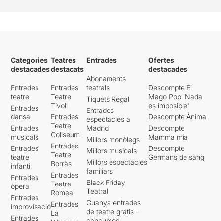
Categories
Teatres
Entrades
Ofertes
destacades
destacats
destacades
Abonaments
Entrades
Entrades
teatrals
Descompte El
teatre
Teatre
Mago Pop 'Nada
Tiquets Regal
Tívoli
es imposible'
Entrades
Entrades
dansa
Entrades
Descompte Ànima
espectacles a
Teatre
Entrades
Madrid
Descompte
Coliseum
musicals
Mamma mia
Millors monòlegs
Entrades
Entrades
Descompte
Millors musicals
Teatre
teatre
Germans de sang
Millors espectacles
Borràs
infantil
familiars
Entrades
Entrades
Black Friday
Teatre
òpera
Teatral
Romea
Entrades
Guanya entrades
Entrades
improvisació
de teatre gratis -
La
Entrades
concursos