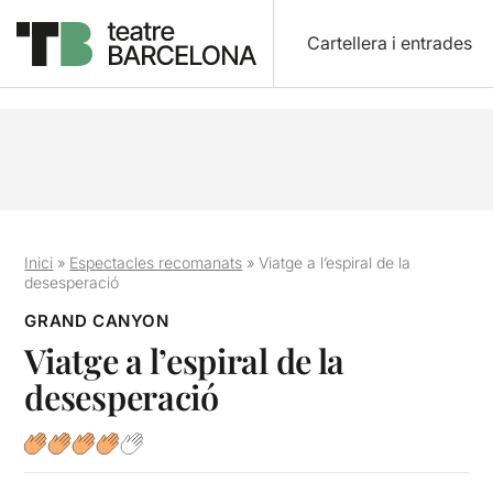
Cartellera i entrades
Inici
»
Espectacles recomanats
»
Viatge a l’espiral de la
desesperació
GRAND CANYON
Viatge a l’espiral de la
desesperació