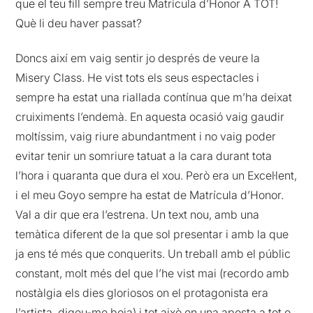
que el teu fill sempre treu Matrícula d’Honor A TOT!
Què li deu haver passat?
Doncs així em vaig sentir jo després de veure la
Misery Class. He vist tots els seus espectacles i
sempre ha estat una riallada contínua que m’ha deixat
cruiximents l’endemà. En aquesta ocasió vaig gaudir
moltíssim, vaig riure abundantment i no vaig poder
evitar tenir un somriure tatuat a la cara durant tota
l’hora i quaranta que dura el xou. Però era un Excel·lent,
i el meu Goyo sempre ha estat de Matrícula d’Honor.
Val a dir que era l’estrena. Un text nou, amb una
temàtica diferent de la que sol presentar i amb la que
ja ens té més que conquerits. Un treball amb el públic
constant, molt més del que l’he vist mai (recordo amb
nostàlgia els dies gloriosos on el protagonista era
l’artista, digeu-me boja) i tot això en una aposta a tot o