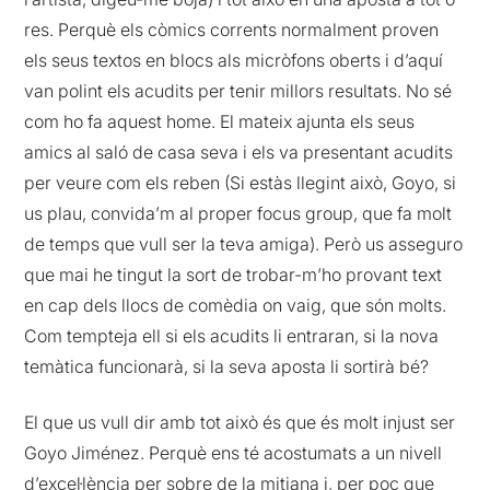
res. Perquè els còmics corrents normalment proven
els seus textos en blocs als micròfons oberts i d’aquí
van polint els acudits per tenir millors resultats. No sé
com ho fa aquest home. El mateix ajunta els seus
amics al saló de casa seva i els va presentant acudits
per veure com els reben (Si estàs llegint això, Goyo, si
us plau, convida’m al proper focus group, que fa molt
de temps que vull ser la teva amiga). Però us asseguro
que mai he tingut la sort de trobar-m’ho provant text
en cap dels llocs de comèdia on vaig, que són molts.
Com tempteja ell si els acudits li entraran, si la nova
temàtica funcionarà, si la seva aposta li sortirà bé?
El que us vull dir amb tot això és que és molt injust ser
Goyo Jiménez. Perquè ens té acostumats a un nivell
d’excel·lència per sobre de la mitjana i, per poc que