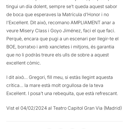
tingui un dia dolent, sempre se’t queda aquest sabor
de boca que esperaves la Matrícula d’Honor i no
l’Excel·lent. Dit això, recomano AMPLIAMENT anar a
veure Misery Class i Goyo Jiménez, faci el que faci.
Perquè, encara que pugi a un escenari per llegir-te el
BOE, borratxo i amb xancletes i mitjons, és garantia
que no li podràs treure els ulls de sobre a aquest
excel·lent còmic.
I dit això… Gregori, fill meu, si estàs llegint aquesta
crítica… la mare està molt orgullosa de la teva
Excel·lent. I posa’t una rebequita, que està refrescant.
Vist el 04/02/2024 al Teatro Capitol Gran Via (Madrid)