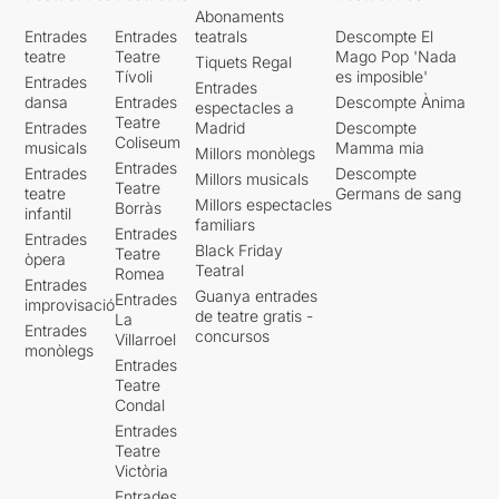
Abonaments
Entrades
Entrades
teatrals
Descompte El
teatre
Teatre
Mago Pop 'Nada
Tiquets Regal
Tívoli
es imposible'
Entrades
Entrades
dansa
Entrades
Descompte Ànima
espectacles a
Teatre
Entrades
Madrid
Descompte
Coliseum
musicals
Mamma mia
Millors monòlegs
Entrades
Entrades
Descompte
Millors musicals
Teatre
teatre
Germans de sang
Millors espectacles
Borràs
infantil
familiars
Entrades
Entrades
Black Friday
Teatre
òpera
Teatral
Romea
Entrades
Guanya entrades
Entrades
improvisació
de teatre gratis -
La
Entrades
concursos
Villarroel
monòlegs
Entrades
Teatre
Condal
Entrades
Teatre
Victòria
Entrades