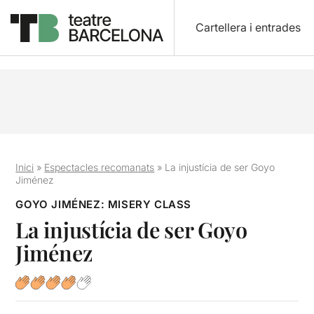
Cartellera i entrades
Inici
»
Espectacles recomanats
»
La injustícia de ser Goyo
Jiménez
GOYO JIMÉNEZ: MISERY CLASS
La injustícia de ser Goyo
Jiménez