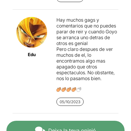
assignatura dic jo que
probablement seria
Matemàtiques, perquè
Hay muchos gags y
l'Anglès el domina (ha de ser
comentarios que no puedes
per haver viscut tantes
parar de reir y cuando Goyo
aventures surrealistes a
se arranca uno detras de
l'Amèrica de què tant ha
otros es genial
parlat), de Filosofia va
Pero claro despues de ver
sobrat (els seus espectacles
Edu
muchos de el, lo
sempre tenen un punt de
encontramos algo mas
reflexió enmig de tota la
apagado que otros
marabunta de rialles que
espectaculos. No obstante,
provoca) i l'Educació Física
nos lo pasamos bien.
la porta molt millor del que
es podria esperar (això no té
res a veure amb el seu
talent, però olé per com li
queden els pantalons estrets
05/10/2023
a aquest senyor).
El cas és que el teu fill arriba
de casa ia Matemàtiques ha
Deixa la teva opinió