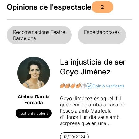
Opinions de l'espectacle
2
Recomanacions Teatre
Espectadors/es
Barcelona
La injustícia de ser
Goyo Jiménez
Opinió verificada
Ainhoa García
Goyo Jiménez és aquell fill
Forcada
que sempre arriba a casa de
l'escola amb Matrícula
Teatre Barcelona
d'Honor i un dia veus amb
sorpresa que en una
assignatura té NOMÉS un
Excel·lent. Aquesta
12/09/2024