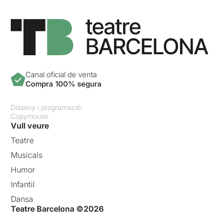
si estàs llegint aquesta
crítica... la mare està molt
orgullosa de la teva
Excel·lent. I posa't una
rebequita, que està
refrescant.
Vist el 04/02/2024 al Teatro
Canal oficial de venta
Capitol Gran Via (Madrid)
Compra 100% segura
Disseny i programació:
Copymouse
Vull veure
Teatre
Musicals
Humor
Infantil
Dansa
Teatre Barcelona ©2026