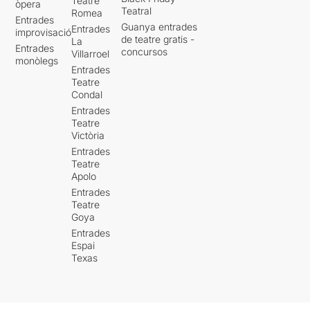
Teatre
òpera
Teatral
això és que és molt injust ser
Romea
Entrades
Goyo Jiménez. Perquè ens
Guanya entrades
Entrades
improvisació
té acostumats a un nivell
de teatre gratis -
La
Entrades
concursos
d'excel·lència per sobre de
Villarroel
monòlegs
la mitjana i, per poc que
Entrades
tingui un dia dolent, sempre
Teatre
se't queda aquest sabor de
Condal
boca que esperaves la
Entrades
Matrícula d'Honor i no
Teatre
Victòria
l'Excel·lent. Dit això,
recomano AMPLIAMENT
Entrades
anar a veure Misery Class i
Teatre
Apolo
Goyo Jiménez, faci el que
faci. Perquè, encara que
Entrades
Teatre
pugi a un escenari per llegir-
Goya
te el BOE, borratxo i amb
xancletes i mitjons, és
Entrades
Espai
garantia que no li podràs
Texas
treure els ulls de sobre a
aquest excel·lent còmic.
I dit això... Gregori, fill meu,