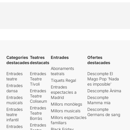
micròfons oberts i d'aquí
van polint els acudits per
tenir millors resultats. No sé
com ho fa aquest home. El
mateix ajunta els seus amics
al saló de casa seva i els va
presentant acudits per veure
com els reben (Si estàs
llegint això, Goyo, si us plau,
convida'm al proper focus
Categories
Teatres
Entrades
Ofertes
group, que fa molt de temps
destacades
destacats
destacades
que vull ser la teva amiga).
Abonaments
Però us asseguro que mai he
Entrades
Entrades
teatrals
Descompte El
tingut la sort de trobar-m'ho
teatre
Teatre
Mago Pop 'Nada
Tiquets Regal
provant text en cap dels
Tívoli
es imposible'
Entrades
Entrades
llocs de comèdia on vaig,
dansa
Entrades
Descompte Ànima
espectacles a
que són molts. Com
Teatre
Entrades
Madrid
Descompte
tempteja ell si els acudits li
Coliseum
musicals
Mamma mia
Millors monòlegs
entraran, si la nova temàtica
Entrades
Entrades
Descompte
Millors musicals
funcionarà, si la seva aposta
Teatre
teatre
Germans de sang
li sortirà bé?
Millors espectacles
Borràs
infantil
familiars
Entrades
Entrades
El que us vull dir amb tot
Black Friday