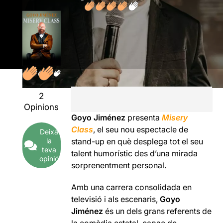
2
Opinions
Goyo Jiménez
presenta
Misery
Class
, el seu nou espectacle de
Deixa
stand-up en què desplega tot el seu
la
teva
talent humorístic des d’una mirada
opinió
sorprenentment personal.
Amb una carrera consolidada en
televisió i als escenaris,
Goyo
Jiménez
és un dels grans referents de