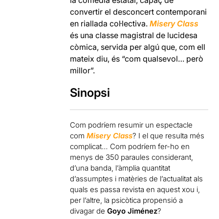
la comèdia estatal, capaç de
convertir el desconcert contemporani
en riallada col·lectiva.
Misery Class
és una classe magistral de lucidesa
còmica, servida per algú que, com ell
mateix diu, és “com qualsevol… però
millor”.
Sinopsi
Com podríem resumir un espectacle
com
Misery Class
? I el que resulta més
complicat… Com podríem fer-ho en
menys de 350 paraules considerant,
d’una banda, l’àmplia quantitat
d’assumptes i matèries de l’actualitat als
quals es passa revista en aquest xou i,
per l’altre, la psicòtica propensió a
divagar de
Goyo Jiménez
?