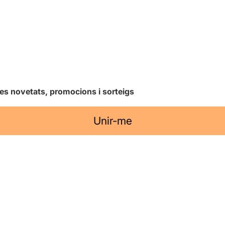
les novetats, promocions i sorteigs
Unir-me