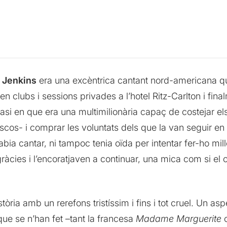
 Jenkins
era una excèntrica cantant nord-americana q
en clubs i sessions privades a l’hotel Ritz-Carlton i fin
si en que era una multimilionària capaç de costejar els
scos- i comprar les voluntats dels que la van seguir en
abia cantar, ni tampoc tenia oïda per intentar fer-ho mi
s gràcies i l’encoratjaven a continuar, una mica com si el 
stòria amb un rerefons tristíssim i fins i tot cruel. Un a
ue se n’han fet –tant la francesa
Madame Marguerite
c