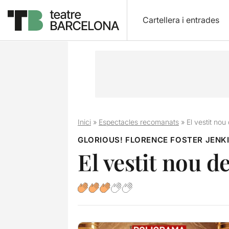
Cartellera i entrades
Inici
»
Espectacles recomanats
»
El vestit nou
GLORIOUS! FLORENCE FOSTER JENKI
El vestit nou d