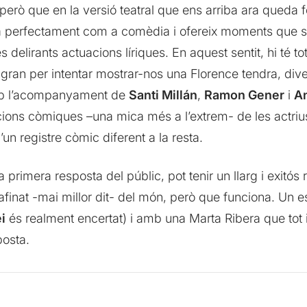
però que en la versió teatral que ens arriba ara queda for
iona perfectament com a comèdia i ofereix moments que só
delirants actuacions líriques. En aquest sentit, hi té tota
 gran per intentar mostrar-nos una Florence tendra, dive
 amb l’acompanyament de
Santi Millán
,
Ramon Gener
i
A
cions còmiques –una mica més a l’extrem- de les actri
’un registre còmic diferent a la resta.
a primera resposta del públic, pot tenir un llarg i exitós
 afinat -mai millor dit- del món, però que funciona. Un
i
és realment encertat) i amb una Marta Ribera que tot i 
posta.