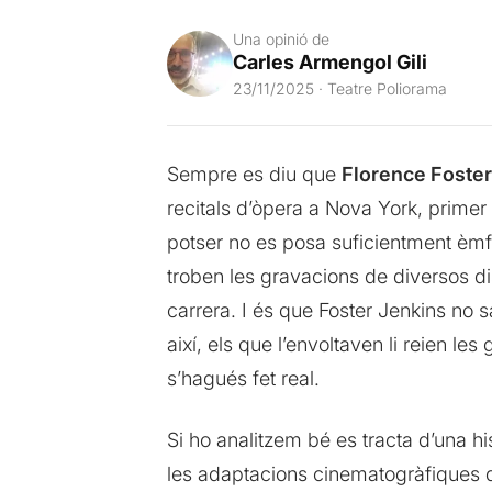
Una opinió de
Carles Armengol Gili
23/11/2025 · Teatre Poliorama
Sempre es diu que
Florence Foster
recitals d’òpera a Nova York, primer 
potser no es posa suficientment èmfa
troben les gravacions de diversos di
carrera. I és que Foster Jenkins no s
així, els que l’envoltaven li reien le
s’hagués fet real.
Si ho analitzem bé es tracta d’una hi
les adaptacions cinematogràfiques q