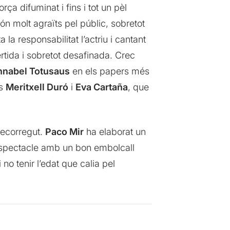
ça difuminat i fins i tot un pèl
n molt agraïts pel públic, sobretot
 la responsabilitat l’actriu i cantant
rtida i sobretot desafinada. Crec
nnabel Totusaus
en els papers més
us
Meritxell Duró
i
Eva Cartaña
, que
 recorregut.
Paco Mir
ha elaborat un
 espectacle amb un bon embolcall
no tenir l’edat que calia pel