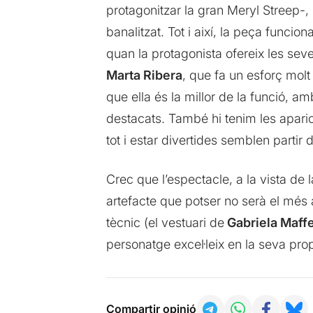
protagonitzar la gran Meryl Streep-, 
banalitzat. Tot i així, la peça func
quan la protagonista ofereix les seves 
Marta Ribera
, que fa un esforç molt
que ella és la millor de la funció,
destacats. També hi tenim les apari
tot i estar divertides semblen partir d
Crec que l’espectacle, a la vista de l
artefacte que potser no serà el més
tècnic (el vestuari de
Gabriela Maffe
personatge excel·leix en la seva pro
Compartir opinió