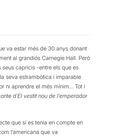
ue va estar més de 30 anys donant
alment al grandiós Carnegie Hall. Però
 seus capricis -entre els que es
 la seva estrambòtica i imparable
llor ni aprendre el més mínim… Tot i
conte d’
El vestit nou de l’emperador
specte que sí es tenia en compte en
om l’americana que va