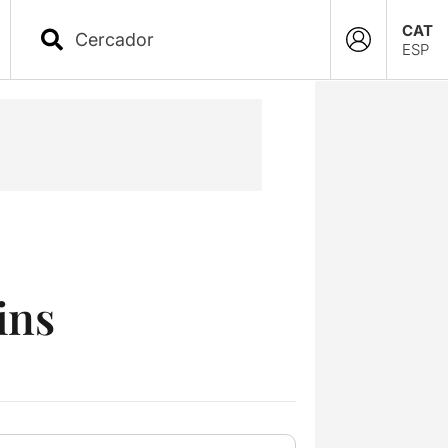
CAT
ESP
ins