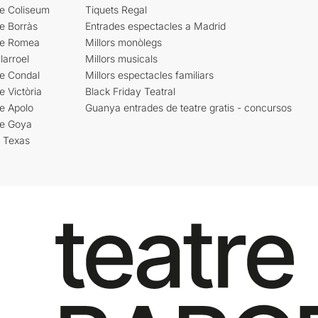
re Coliseum
Tiquets Regal
e Borràs
Entrades espectacles a Madrid
re Romea
Millors monòlegs
larroel
Millors musicals
re Condal
Millors espectacles familiars
e Victòria
Black Friday Teatral
e Apolo
Guanya entrades de teatre gratis - concursos
re Goya
i Texas