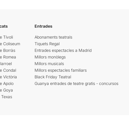
cats
Entrades
e Tívoli
Abonaments teatrals
re Coliseum
Tiquets Regal
e Borràs
Entrades espectacles a Madrid
re Romea
Millors monòlegs
larroel
Millors musicals
re Condal
Millors espectacles familiars
e Victòria
Black Friday Teatral
e Apolo
Guanya entrades de teatre gratis - concursos
re Goya
i Texas