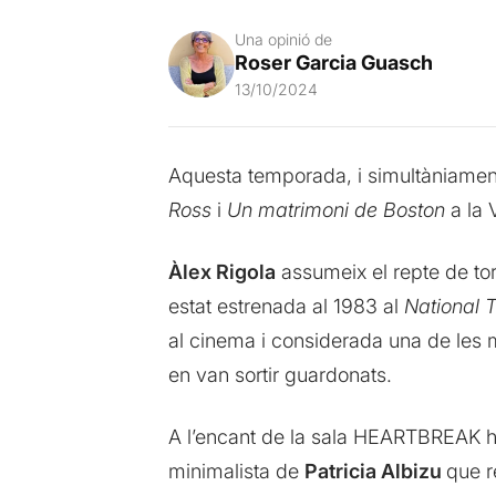
Una opinió de
Roser Garcia Guasch
13/10/2024
Aquesta temporada, i simultàniamen
Ross
i
Un matrimoni de Boston
a la V
Àlex Rigola
assumeix el repte de torn
estat estrenada al 1983 al
National 
al cinema i considerada una de les m
en van sortir guardonats.
A l’encant de la sala HEARTBREAK hot
minimalista de
Patricia Albizu
que r