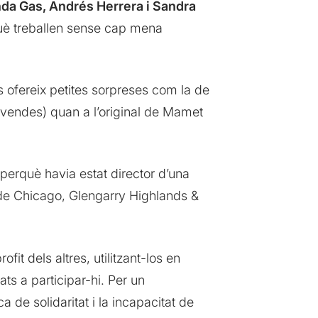
da Gas, Andrés Herrera i Sandra
què treballen sense cap mena
 ofereix petites sorpreses com la de
e vendes) quan a l’original de Mamet
erquè havia estat director d’una
s de Chicago, Glengarry Highlands &
it dels altres, utilitzant-los en
ats a participar-hi. Per un
de solidaritat i la incapacitat de