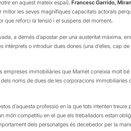
eatre
en aquest mateix espai),
Francesc Garrido, Miran
r millor les seves magnífiques capacitats actorals per
r que reforci la tensió i el suspens del moment
.
vada, a demés d’apostar per una austeritat màxima, ens
es intèrprets o introduir dues dones (una d’elles, cap d
s empreses immobiliàries que Mamet coneixia molt bé p
prové dels noms de dues de les corporacions immobiliarie
os d’aquesta professió en la que tots intenten treure prof
És un món competitiu en el que els treballadors estan oblig
mportament dels personatges és decebedor per la manca 