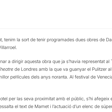
t, tenim la sort de tenir programades dues obres de 
illarroel.
ar a dirigir aquesta obra que ja s’havia representat al 
Theatre
de Londres amb la que va guanyar el Pulitzer al
illor pel·lícules dels anys noranta. Al festival de Ven
el per las seva proximitat amb el públic, s’hi afegeix 
essalta el text de Mamet i l’actuació d’un elenc de súpe