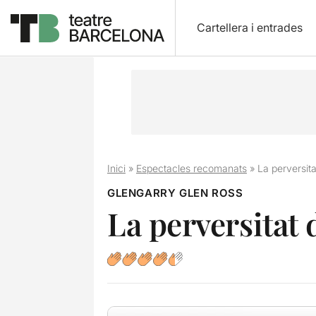
Cartellera i entrades
Inici
»
Espectacles recomanats
»
La perversita
GLENGARRY GLEN ROSS
La perversitat 