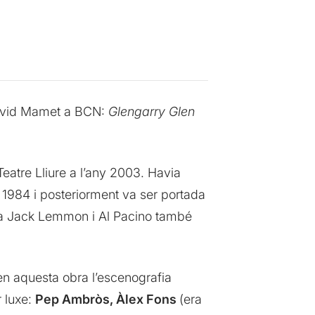
David Mamet a BCN:
Glengarry Glen
Teatre Lliure a l’any 2003. Havia
 1984 i posteriorment va ser portada
ecia Jack Lemmon i Al Pacino també
en aquesta obra l’escenografia
r luxe:
Pep Ambròs, Àlex Fons
(era