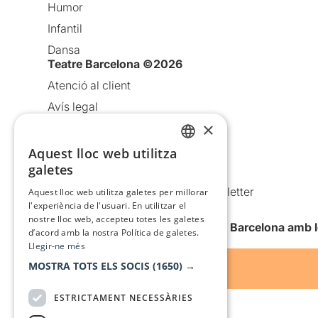
Humor
Infantil
Dansa
Teatre Barcelona ©2026
Atenció al client
Avís legal
×
Política de privacitat
Política de cookies
Aquest lloc web utilitza
CATALAN
galetes
Condicions d’ús
SPANISH
Comunicacions comercials i Newsletter
Aquest lloc web utilitza galetes per millorar
l'experiència de l'usuari. En utilitzar el
Anuncia’t
nostre lloc web, accepteu totes les galetes
Vull rebre la newsletter de Teatre Barcelona amb 
d’acord amb la nostra Política de galetes.
Llegir-ne més
MOSTRA TOTS ELS SOCIS
(1650) →
ESTRICTAMENT NECESSÀRIES