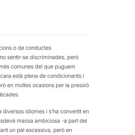
acions o de conductes
no sentir-se discriminades, però
ue més comunes del que puguem
encara està plena de condicionants i
erò en moltes ocasions per la pressió
dècades.
a diversos idiomes i s’ha convertit en
esdevé massa ambiciosa -a part del
tant un pèl excessiva, però en