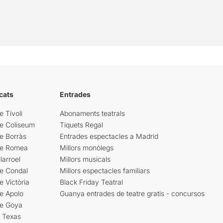
cats
Entrades
e Tívoli
Abonaments teatrals
re Coliseum
Tiquets Regal
e Borràs
Entrades espectacles a Madrid
re Romea
Millors monòlegs
larroel
Millors musicals
re Condal
Millors espectacles familiars
e Victòria
Black Friday Teatral
e Apolo
Guanya entrades de teatre gratis - concursos
re Goya
i Texas