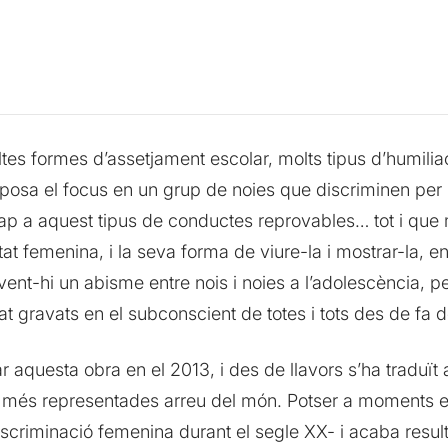
ltes formes d’assetjament escolar, molts tipus d’humili
posa el focus en un grup de noies que discriminen per 
cap a aquest tipus de conductes reprovables… tot i q
tat femenina, i la seva forma de viure-la i mostrar-la, 
nt-hi un abisme entre nois i noies a l’adolescència, p
t gravats en el subconscient de totes i tots des de fa 
 aquesta obra en el 2013, i des de llavors s’ha traduït 
 més representades arreu del món. Potser a moments 
scriminació femenina durant el segle XX- i acaba resul