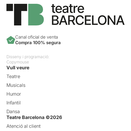
Canal oficial de venta
Compra 100% segura
Disseny i programació:
Copymouse
Vull veure
Teatre
Musicals
Humor
Infantil
Dansa
Teatre Barcelona ©2026
Atenció al client