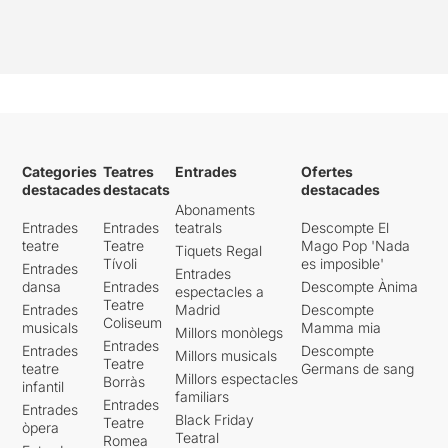
Categories
Teatres
Entrades
Ofertes
destacades
destacats
destacades
Abonaments
Entrades
Entrades
teatrals
Descompte El
teatre
Teatre
Mago Pop 'Nada
Tiquets Regal
Tívoli
es imposible'
Entrades
Entrades
dansa
Entrades
Descompte Ànima
espectacles a
Teatre
Entrades
Madrid
Descompte
Coliseum
musicals
Mamma mia
Millors monòlegs
Entrades
Entrades
Descompte
Millors musicals
Teatre
teatre
Germans de sang
Millors espectacles
Borràs
infantil
familiars
Entrades
Entrades
Black Friday
Teatre
òpera
Teatral
Romea