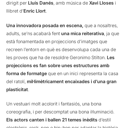
dirigit per
Lluís Danés
, amb música de
Xavi Lloses
i
llibret d’
Enric Llort
.
Una innovadora posada en escena,
que a nosaltres,
adults, se’ns acabarà fent
una mica reiterativa
, ja que
està fonamentada en projeccions d’imatges que
recreen l’entorn en què es desenvolupa cada una de
les proves que ha de resoldre Geronimo Stilton.
Les
projeccions es fan sobre unes estructures amb
forma de formatge
que en un inici representa la casa
del ratolí,
mil·limètricament encaixades i d’una gran
plasticitat
.
Un vestuari molt acolorit i fantasiós, una bona
coreografia, i per descomptat una bona il·luminació.
Els actors canten i ballen 21 temes inèdits
d’estil
electrònic, rock, pop o hip-hop per adaptar la història