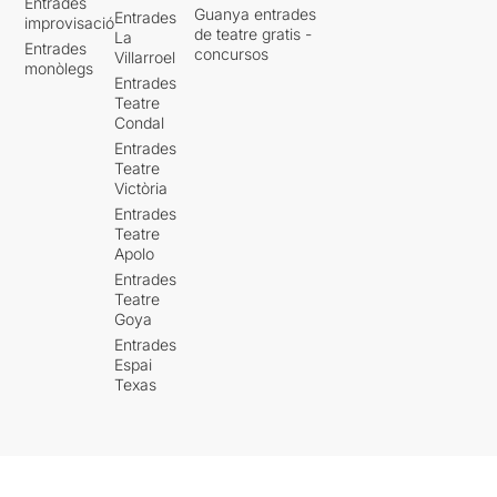
Entrades
Guanya entrades
Entrades
improvisació
de teatre gratis -
La
Entrades
concursos
Villarroel
monòlegs
Entrades
Teatre
Condal
Entrades
Teatre
Victòria
Entrades
Teatre
Apolo
Entrades
Teatre
Goya
Entrades
Espai
Texas