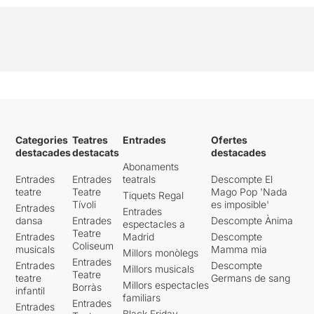
Categories
Teatres
Entrades
Ofertes
destacades
destacats
destacades
Abonaments
Entrades
Entrades
teatrals
Descompte El
teatre
Teatre
Mago Pop 'Nada
Tiquets Regal
Tívoli
es imposible'
Entrades
Entrades
dansa
Entrades
Descompte Ànima
espectacles a
Teatre
Entrades
Madrid
Descompte
Coliseum
musicals
Mamma mia
Millors monòlegs
Entrades
Entrades
Descompte
Millors musicals
Teatre
teatre
Germans de sang
Millors espectacles
Borràs
infantil
familiars
Entrades
Entrades
Black Friday