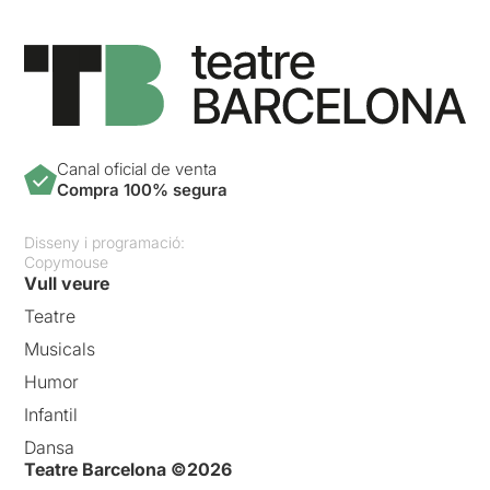
Canal oficial de venta
Compra 100% segura
Disseny i programació:
Copymouse
Vull veure
Teatre
Musicals
Humor
Infantil
Dansa
Teatre Barcelona ©2026