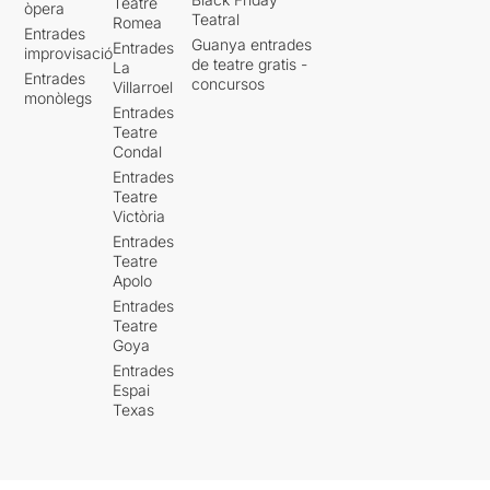
Teatre
òpera
Teatral
Romea
Entrades
Guanya entrades
Entrades
improvisació
de teatre gratis -
La
Entrades
concursos
Villarroel
monòlegs
Entrades
Teatre
Condal
Entrades
Teatre
Victòria
Entrades
Teatre
Apolo
Entrades
Teatre
Goya
Entrades
Espai
Texas