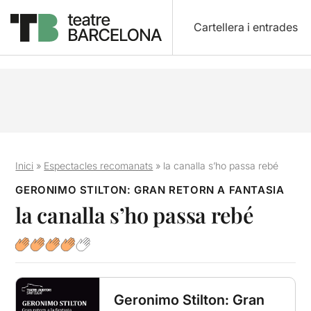
Cartellera i entrades
Inici
»
Espectacles recomanats
»
la canalla s’ho passa rebé
GERONIMO STILTON: GRAN RETORN A FANTASIA
la canalla s’ho passa rebé
Geronimo Stilton: Gran