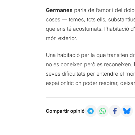
Germanes
parla de l’amor i del dolor
coses — temes, tots ells, substantiu
que ens té acostumats: l’habitació d’h
món exterior.
Una habitació per la que transiten d
no es coneixen però es reconeixen.
seves dificultats per entendre el món 
espai oníric on poder respirar, deixa
Compartir opinió