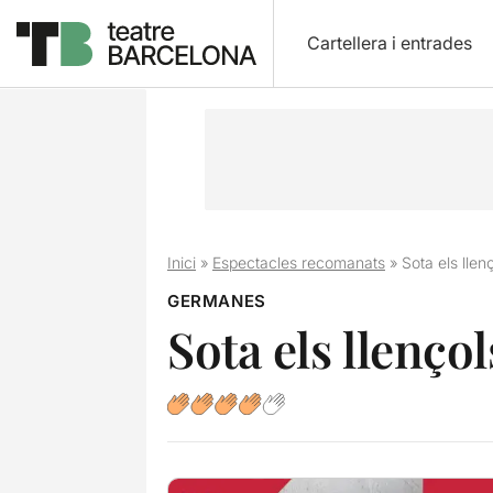
Cartellera i entrades
Inici
»
Espectacles recomanats
»
Sota els llen
GERMANES
Sota els llençol