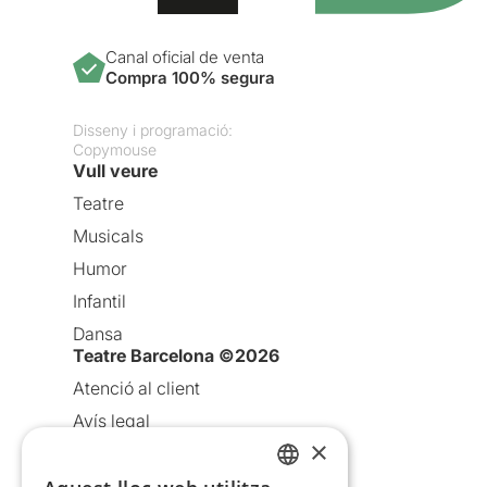
Canal oficial de venta
Compra 100% segura
Disseny i programació:
Copymouse
Vull veure
Teatre
Musicals
Humor
Infantil
Dansa
Teatre Barcelona ©2026
Atenció al client
Avís legal
×
Política de privacitat
Política de cookies