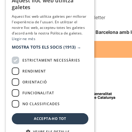
Aquest lloc web utilitza
CATALAN
galetes
Condicions d’ús
SPANISH
Aquest lloc web utilitza galetes per millorar
Comunicacions comercials i Newsletter
l'experiència de l'usuari. En utilitzar el
Anuncia’t
nostre lloc web, accepteu totes les galetes
Vull rebre la newsletter de Teatre Barcelona amb 
d’acord amb la nostra Política de galetes.
Llegir-ne més
MOSTRA TOTS ELS SOCIS
(1913) →
ESTRICTAMENT NECESSÀRIES
RENDIMENT
ORIENTACIÓ
Amb el suport de
FUNCIONALITAT
NO CLASSIFICADES
Mitjà de comunicació associat a
ACCEPTA-HO TOT
VEURE ELS DETALLS