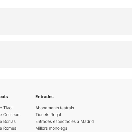
cats
Entrades
e Tívoli
Abonaments teatrals
re Coliseum
Tiquets Regal
e Borràs
Entrades espectacles a Madrid
re Romea
Millors monòlegs