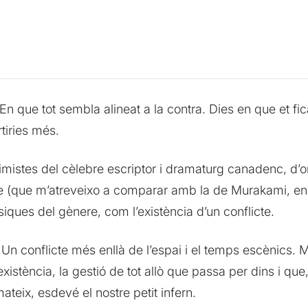
que tot sembla alineat a la contra. Dies en que et ficarie
tiries més.
imistes del cèlebre escriptor i dramaturg canadenc, d’o
re (que m’atreveixo a comparar amb la de Murakami, en 
iques del gènere, com l’existència d’un conflicte.
n. Un conflicte més enllà de l’espai i el temps escènics.
l’existència, la gestió de tot allò que passa per dins i qu
ateix, esdevé el nostre petit infern.