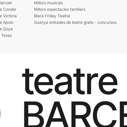
larroel
Millors musicals
re Condal
Millors espectacles familiars
e Victòria
Black Friday Teatral
e Apolo
Guanya entrades de teatre gratis - concursos
re Goya
i Texas