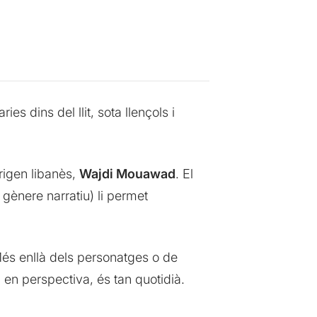
s dins del llit, sota llençols i
rigen libanès,
Wajdi Mouawad
. El
gènere narratiu) li permet
 Més enllà dels personatges o de
e, en perspectiva, és tan quotidià.