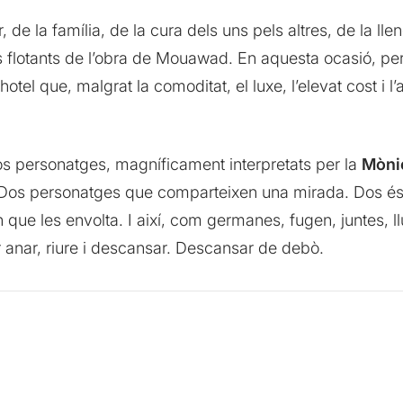
, de la família, de la cura dels uns pels altres, de la llen
s flotants de l’obra de Mouawad. En aquesta ocasió, per
otel que, malgrat la comoditat, el luxe, l’elevat cost i l’
os personatges, magníficament interpretats per la
Mòni
 Dos personatges que comparteixen una mirada. Dos éss
que les envolta. I així, com germanes, fugen, juntes, llu
r anar, riure i descansar. Descansar de debò.