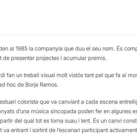
den al 1985 la companyia que duu el seu nom. És compa
t de presentar projectes i acumular premis.
 fan un treball visual molt vistós tant pel que fa al mo
a ad hoc de Borja Ramos.
stuari colorista que va canviant a cada escena entrelli
panyats d’una música sincopada poden fer en algunes e
partir del qual tot es torna suau i lent. És un canvi con
t va entrant i sortint de l’escenari participant activamen