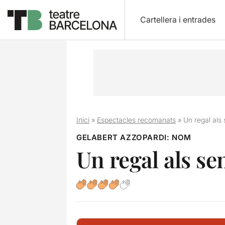
Cartellera i entrades
Inici
»
Espectacles recomanats
»
Un regal als 
GELABERT AZZOPARDI: NOM
Un regal als sen