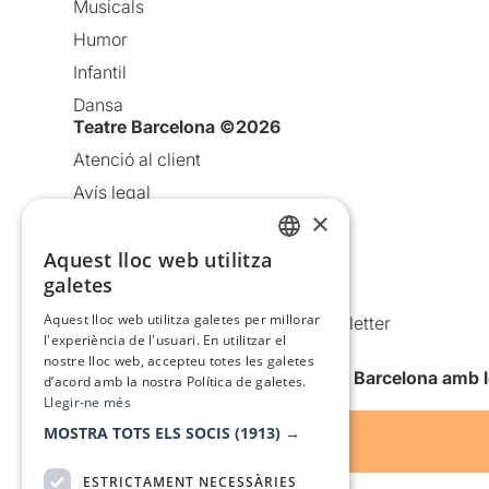
Musicals
Humor
Infantil
Dansa
Teatre Barcelona ©2026
Atenció al client
Avís legal
×
Política de privacitat
Política de cookies
Aquest lloc web utilitza
CATALAN
galetes
Condicions d’ús
SPANISH
Aquest lloc web utilitza galetes per millorar
Comunicacions comercials i Newsletter
l'experiència de l'usuari. En utilitzar el
Anuncia’t
nostre lloc web, accepteu totes les galetes
Vull rebre la newsletter de Teatre Barcelona amb 
d’acord amb la nostra Política de galetes.
Llegir-ne més
MOSTRA TOTS ELS SOCIS
(1913) →
ESTRICTAMENT NECESSÀRIES