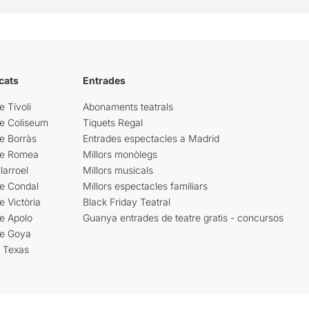
cats
Entrades
e Tívoli
Abonaments teatrals
re Coliseum
Tiquets Regal
e Borràs
Entrades espectacles a Madrid
re Romea
Millors monòlegs
larroel
Millors musicals
re Condal
Millors espectacles familiars
e Victòria
Black Friday Teatral
e Apolo
Guanya entrades de teatre gratis - concursos
re Goya
i Texas