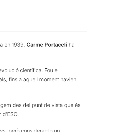
ta en 1939,
Carme Portaceli
ha
volució científica. Fou el
als, fins a aquell moment havien
tegem des del punt de vista que és
r d’ESO.
nys, però considerar-lo un