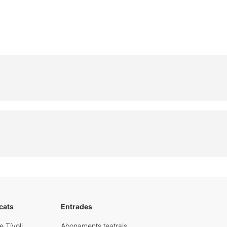
cats
Entrades
e Tívoli
Abonaments teatrals