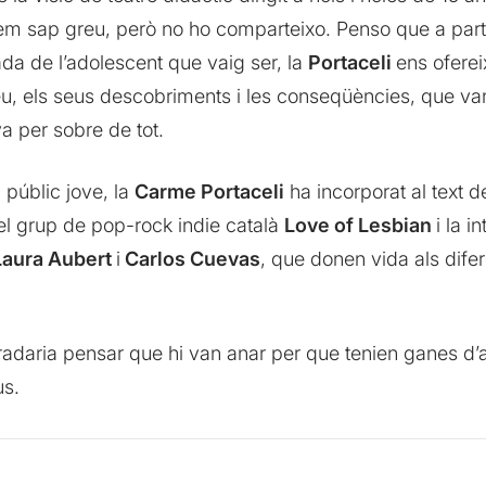
, em sap greu, però no ho comparteixo. Penso que a partir
ada de l’adolescent que vaig ser, la
Portaceli
ens ofere
ileu, els seus descobriments i les conseqüències, que v
 per sobre de tot.
 públic jove, la
Carme Portaceli
ha incorporat al text 
l grup de pop-rock indie català
Love of Lesbian
i la i
Laura Aubert
i
Carlos Cuevas
, que donen vida als dife
adaria pensar que hi van anar per que tenien ganes d’ap
us.