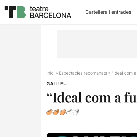
Cartellera i entrades
Inici
»
Espectacles recomanats
»
“Ideal com a
GALILEU
“Ideal com a fu