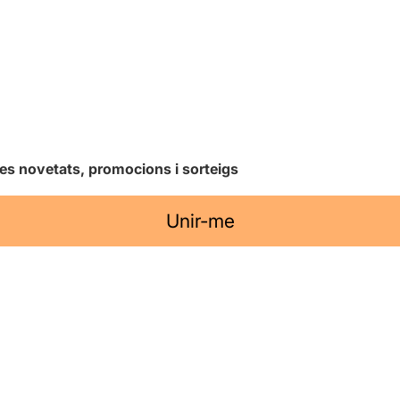
les novetats, promocions i sorteigs
Unir-me