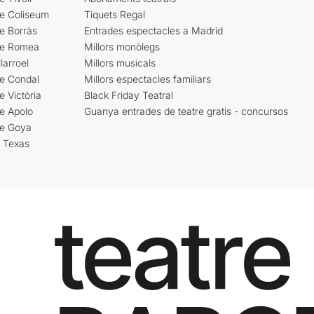
re Coliseum
Tiquets Regal
e Borràs
Entrades espectacles a Madrid
re Romea
Millors monòlegs
larroel
Millors musicals
re Condal
Millors espectacles familiars
e Victòria
Black Friday Teatral
e Apolo
Guanya entrades de teatre gratis - concursos
re Goya
i Texas