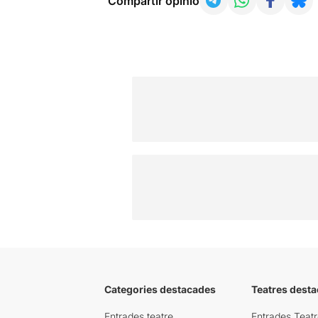
Compartir opinió
Categories destacades
Teatres desta
Entrades teatre
Entrades Teatr