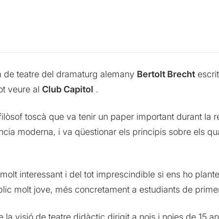
bra de teatre del dramaturg alemany
Bertolt Brecht
escri
ot veure al
Club Capitol
.
filòsof toscà que va tenir un paper important durant la re
cia moderna, i va qüestionar els principis sobre els qu
olt interessant i del tot imprescindible si ens ho plan
úblic molt jove, més concretament a estudiants de prime
la visió de teatre didàctic dirigit a nois i noies de 15 a