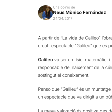
Una opinió de
Neus Mònico Fernández
24/04/2017
A partir de “La vida de Galileo” l’o
creat l’espectacle “Galileu” que es p
Galileu
va ser un físic, matemàtic, i 
responsable del naixement de la cièn
sostingut el coneixement.
Penso que “Galileu” és un muntatge m
un espectacle que va dirigit a un p
La meva valoració és positiva des de 