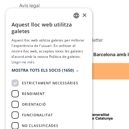
Avís legal
×
Política de privacitat
Política de cookies
Aquest lloc web utilitza
CATALAN
galetes
Condicions d’ús
SPANISH
Comunicacions comercials i Newsletter
Aquest lloc web utilitza galetes per millorar
l'experiència de l'usuari. En utilitzar el
Anuncia’t
nostre lloc web, accepteu totes les galetes
Vull rebre la newsletter de Teatre Barcelona amb 
d’acord amb la nostra Política de galetes.
Llegir-ne més
MOSTRA TOTS ELS SOCIS
(1650) →
ESTRICTAMENT NECESSÀRIES
RENDIMENT
ORIENTACIÓ
Amb el suport de
FUNCIONALITAT
NO CLASSIFICADES