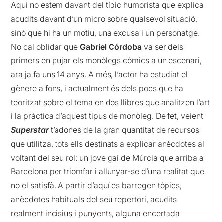
Aquí no estem davant del típic humorista que explica
acudits davant d’un micro sobre qualsevol situació,
sinó que hi ha un motiu, una excusa i un personatge.
No cal oblidar que
Gabriel Córdoba
va ser dels
primers en pujar els monòlegs còmics a un escenari,
ara ja fa uns 14 anys. A més, l’actor ha estudiat el
gènere a fons, i actualment és dels pocs que ha
teoritzat sobre el tema en dos llibres que analitzen l’art
i la pràctica d’aquest tipus de monòleg. De fet, veient
Superstar
t’adones de la gran quantitat de recursos
que utilitza, tots ells destinats a explicar anècdotes al
voltant del seu rol: un jove gai de Múrcia que arriba a
Barcelona per triomfar i allunyar-se d’una realitat que
no el satisfà. A partir d’aquí es barregen tòpics,
anècdotes habituals del seu repertori, acudits
realment incisius i punyents, alguna encertada