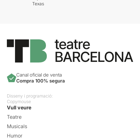
Texas
Canal oficial de venta
Compra 100% segura
Disseny i programació:
Copymouse
Vull veure
Teatre
Musicals
Humor