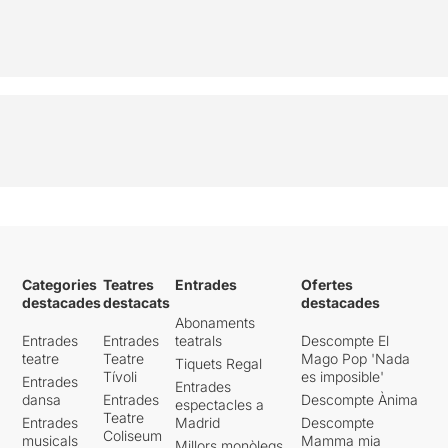
Categories
Teatres
Entrades
Ofertes
destacades
destacats
destacades
Abonaments
Entrades
Entrades
teatrals
Descompte El
teatre
Teatre
Mago Pop 'Nada
Tiquets Regal
Tívoli
es imposible'
Entrades
Entrades
dansa
Entrades
Descompte Ànima
espectacles a
Teatre
Entrades
Madrid
Descompte
Coliseum
musicals
Mamma mia
Millors monòlegs