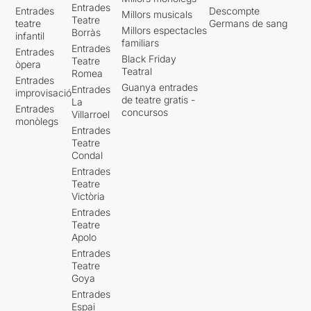
Entrades
Entrades
Descompte
Millors musicals
Teatre
teatre
Germans de sang
Millors espectacles
Borràs
infantil
familiars
Entrades
Entrades
Black Friday
Teatre
òpera
Teatral
Romea
Entrades
Guanya entrades
Entrades
improvisació
de teatre gratis -
La
Entrades
concursos
Villarroel
monòlegs
Entrades
Teatre
Condal
Entrades
Teatre
Victòria
Entrades
Teatre
Apolo
Entrades
Teatre
Goya
Entrades
Espai