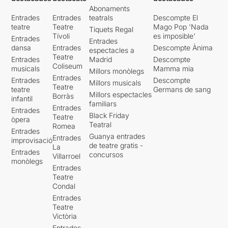
Abonaments
Entrades
Entrades
teatrals
Descompte El
teatre
Teatre
Mago Pop 'Nada
Tiquets Regal
Tívoli
es imposible'
Entrades
Entrades
dansa
Entrades
Descompte Ànima
espectacles a
Teatre
Entrades
Madrid
Descompte
Coliseum
musicals
Mamma mia
Millors monòlegs
Entrades
Entrades
Descompte
Millors musicals
Teatre
teatre
Germans de sang
Millors espectacles
Borràs
infantil
familiars
Entrades
Entrades
Black Friday
Teatre
òpera
Teatral
Romea
Entrades
Guanya entrades
Entrades
improvisació
de teatre gratis -
La
Entrades
concursos
Villarroel
monòlegs
Entrades
Teatre
Condal
Entrades
Teatre
Victòria
Entrades