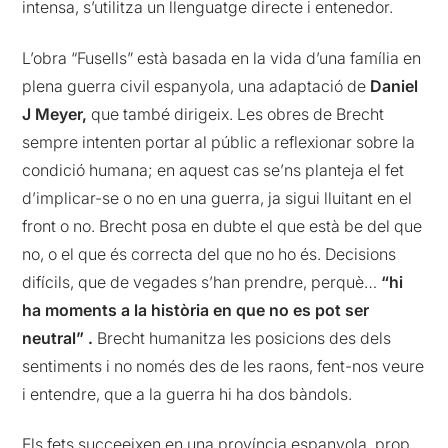
intensa, s’utilitza un llenguatge directe i entenedor.
L’obra “Fusells” està basada en la vida d’una família en
plena guerra civil espanyola, una adaptació de
Daniel
J Meyer,
que també dirigeix. Les obres de Brecht
sempre intenten portar al públic a reflexionar sobre la
condició humana; en aquest cas se’ns planteja el fet
d’implicar-se o no en una guerra, ja sigui lluitant en el
front o no. Brecht posa en dubte el que està be del que
no, o el que és correcta del que no ho és. Decisions
difícils, que de vegades s’han prendre, perquè…
“hi
ha moments a la història en que no es pot ser
neutral” .
Brecht humanitza les posicions des dels
sentiments i no només des de les raons, fent-nos veure
i entendre, que a la guerra hi ha dos bàndols.
Els fets succeeixen en una província espanyola, prop