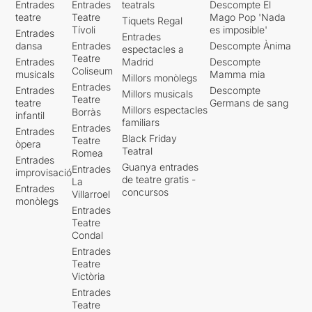
Entrades
Entrades
teatrals
Descompte El
teatre
Teatre
Mago Pop 'Nada
Tiquets Regal
Tívoli
es imposible'
Entrades
Entrades
dansa
Entrades
Descompte Ànima
espectacles a
Teatre
Entrades
Madrid
Descompte
Coliseum
musicals
Mamma mia
Millors monòlegs
Entrades
Entrades
Descompte
Millors musicals
Teatre
teatre
Germans de sang
Millors espectacles
Borràs
infantil
familiars
Entrades
Entrades
Black Friday
Teatre
òpera
Teatral
Romea
Entrades
Guanya entrades
Entrades
improvisació
de teatre gratis -
La
Entrades
concursos
Villarroel
monòlegs
Entrades
Teatre
Condal
Entrades
Teatre
Victòria
Entrades
Teatre