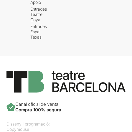
Apolo
Entrades
Teatre
Goya
Entrades
Espai
Texas
Canal oficial de venta
Compra 100% segura
Disseny i programació:
Copymouse