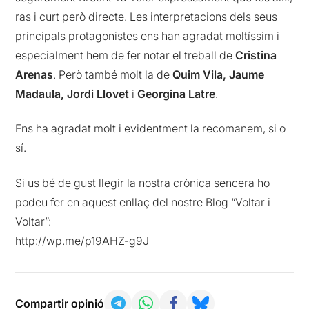
ras i curt però directe. Les interpretacions dels seus
principals protagonistes ens han agradat moltíssim i
especialment hem de fer notar el treball de
Cristina
Arenas
. Però també molt la de
Quim Vila, Jaume
Madaula, Jordi Llovet
i
Georgina Latre
.
Ens ha agradat molt i evidentment la recomanem, si o
sí.
Si us bé de gust llegir la nostra crònica sencera ho
podeu fer en aquest enllaç del nostre Blog “Voltar i
Voltar”:
http://wp.me/p19AHZ-g9J
Compartir opinió