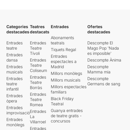
Categories
Teatres
Entrades
Ofertes
destacades
destacats
destacades
Abonaments
Entrades
Entrades
teatrals
Descompte El
teatre
Teatre
Mago Pop 'Nada
Tiquets Regal
Tívoli
es imposible'
Entrades
Entrades
dansa
Entrades
Descompte Ànima
espectacles a
Teatre
Entrades
Madrid
Descompte
Coliseum
musicals
Mamma mia
Millors monòlegs
Entrades
Entrades
Descompte
Millors musicals
Teatre
teatre
Germans de sang
Millors espectacles
Borràs
infantil
familiars
Entrades
Entrades
Black Friday
Teatre
òpera
Teatral
Romea
Entrades
Guanya entrades
Entrades
improvisació
de teatre gratis -
La
Entrades
concursos
Villarroel
monòlegs
Entrades