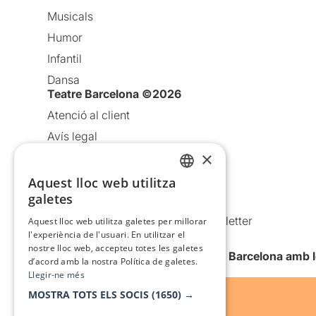
Musicals
Humor
Infantil
Dansa
Teatre Barcelona ©2026
Atenció al client
Avís legal
×
Política de privacitat
Política de cookies
Aquest lloc web utilitza
CATALAN
galetes
Condicions d’ús
SPANISH
Comunicacions comercials i Newsletter
Aquest lloc web utilitza galetes per millorar
l'experiència de l'usuari. En utilitzar el
Anuncia’t
nostre lloc web, accepteu totes les galetes
Vull rebre la newsletter de Teatre Barcelona amb 
d’acord amb la nostra Política de galetes.
Llegir-ne més
MOSTRA TOTS ELS SOCIS
(1650) →