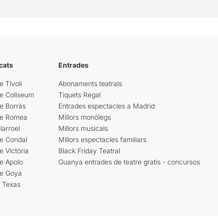
cats
Entrades
e Tívoli
Abonaments teatrals
re Coliseum
Tiquets Regal
e Borràs
Entrades espectacles a Madrid
re Romea
Millors monòlegs
larroel
Millors musicals
re Condal
Millors espectacles familiars
e Victòria
Black Friday Teatral
e Apolo
Guanya entrades de teatre gratis - concursos
re Goya
i Texas