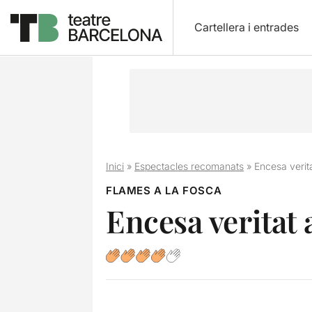
Cartellera i entrades
Inici
»
Espectacles recomanats
»
Encesa verita
FLAMES A LA FOSCA
Encesa veritat a