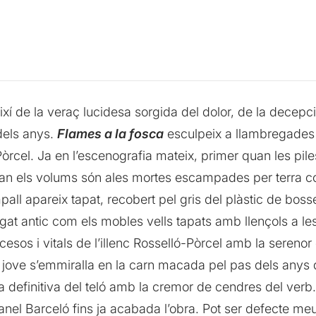
ixí de la veraç lucidesa sorgida del dolor, de la decepci
 dels anys.
Flames a la fosca
esculpeix a llambregades
Pòrcel. Ja en l’escenografia mateix, primer quan les pil
els volums són ales mortes escampades per terra com un
ll apareix tapat, recobert pel gris del plàstic de bos
legat antic com els mobles vells tapats amb llençols a le
cesos i vitals de l’illenc Rosselló-Pòrcel amb la serenor 
rt jove s’emmiralla en la carn macada pel pas dels anys 
a definitiva del teló amb la cremor de cendres del verb
Manel Barceló fins ja acabada l’obra. Pot ser defecte me