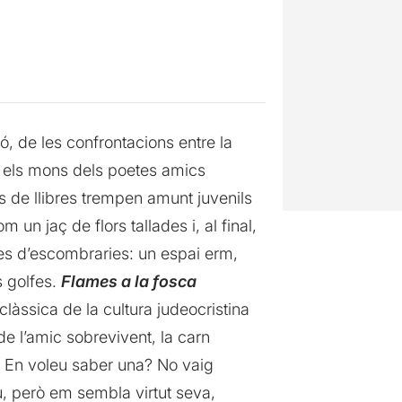
ó, de les confrontacions entre la
 els mons dels poetes amics
es de llibres trempen amunt juvenils
 jaç de flors tallades i, al final,
ses d’escombraries: un espai erm,
s golfes.
Flames a la fosca
clàssica de la cultura judeocristina
de l’amic sobrevivent, la carn
. En voleu saber una? No vaig
u, però em sembla virtut seva,