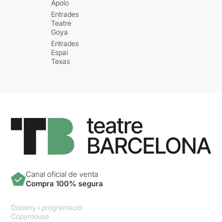
Apolo
Entrades
Teatre
Goya
Entrades
Espai
Texas
Canal oficial de venta
Compra 100% segura
Disseny i programació:
Copymouse