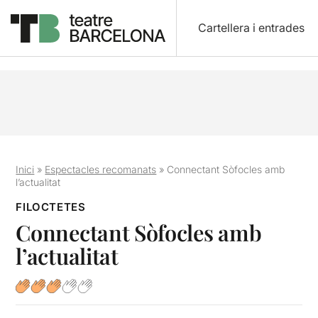
Cartellera i entrades
Inici
»
Espectacles recomanats
»
Connectant Sòfocles amb
l’actualitat
FILOCTETES
Connectant Sòfocles amb
l’actualitat