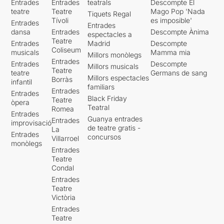
Entrades
Entrades
teatrals
Descompte El
teatre
Teatre
Mago Pop 'Nada
Tiquets Regal
Tívoli
es imposible'
Entrades
Entrades
dansa
Entrades
Descompte Ànima
espectacles a
Teatre
Entrades
Madrid
Descompte
Coliseum
musicals
Mamma mia
Millors monòlegs
Entrades
Entrades
Descompte
Millors musicals
Teatre
teatre
Germans de sang
Millors espectacles
Borràs
infantil
familiars
Entrades
Entrades
Black Friday
Teatre
òpera
Teatral
Romea
Entrades
Guanya entrades
Entrades
improvisació
de teatre gratis -
La
Entrades
concursos
Villarroel
monòlegs
Entrades
Teatre
Condal
Entrades
Teatre
Victòria
Entrades
Teatre