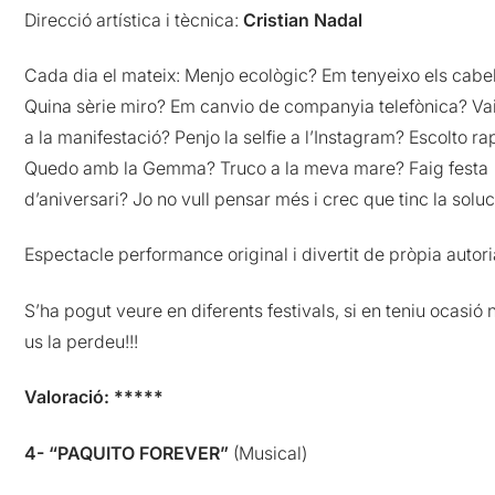
Direcció artística i tècnica:
Cristian Nadal
Cada dia el mateix: Menjo ecològic? Em tenyeixo els cabel
Quina sèrie miro? Em canvio de companyia telefònica? Va
a la manifestació? Penjo la selfie a l’Instagram? Escolto ra
Quedo amb la Gemma? Truco a la meva mare? Faig festa
d’aniversari? Jo no vull pensar més i crec que tinc la soluc
Espectacle performance original i divertit de pròpia autori
S’ha pogut veure en diferents festivals, si en teniu ocasió 
us la perdeu!!!
Valoració: *****
4- “PAQUITO FOREVER”
(Musical)