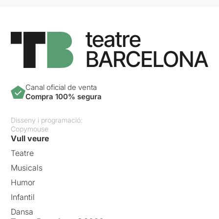
Canal oficial de venta
Compra 100% segura
Disseny i programació:
Copymouse
Vull veure
Teatre
Musicals
Humor
Infantil
Dansa