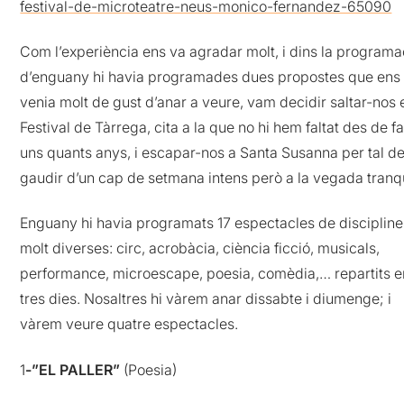
festival-de-microteatre-neus-monico-fernandez-65090
Com l’experiència ens va agradar molt, i dins la programa
d’enguany hi havia programades dues propostes que ens
venia molt de gust d’anar a veure, vam decidir saltar-nos 
Festival de Tàrrega, cita a la que no hi hem faltat des de f
uns quants anys, i escapar-nos a Santa Susanna per tal d
gaudir d’un cap de setmana intens però a la vegada tranqu
Enguany hi havia programats 17 espectacles de discipline
molt diverses: circ, acrobàcia, ciència ficció, musicals,
performance, microescape, poesia, comèdia,… repartits e
tres dies. Nosaltres hi vàrem anar dissabte i diumenge; i
vàrem veure quatre espectacles.
1
-”EL PALLER”
(Poesia)