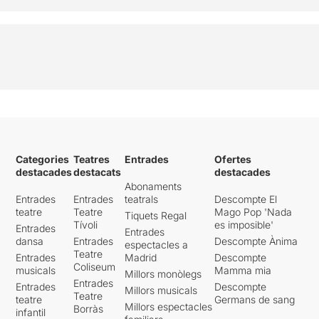
Categories
Teatres
Entrades
Ofertes
destacades
destacats
destacades
Abonaments
Entrades
Entrades
teatrals
Descompte El
teatre
Teatre
Mago Pop 'Nada
Tiquets Regal
Tívoli
es imposible'
Entrades
Entrades
dansa
Entrades
Descompte Ànima
espectacles a
Teatre
Entrades
Madrid
Descompte
Coliseum
musicals
Mamma mia
Millors monòlegs
Entrades
Entrades
Descompte
Millors musicals
Teatre
teatre
Germans de sang
Millors espectacles
Borràs
infantil