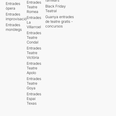
familiars
Entrades
Entrades
Black Friday
Teatre
òpera
Teatral
Romea
Entrades
Guanya entrades
Entrades
improvisació
de teatre gratis -
La
Entrades
concursos
Villarroel
monòlegs
Entrades
Teatre
Condal
Entrades
Teatre
Victòria
Entrades
Teatre
Apolo
Entrades
Teatre
Goya
Entrades
Espai
Texas