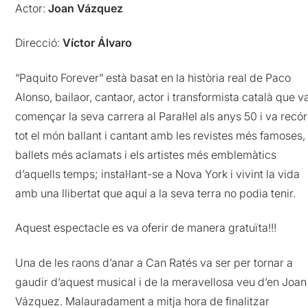
Actor:
Joan Vázquez
Direcció:
Víctor Álvaro
“Paquito Forever” està basat en la història real de Paco
Alonso, bailaor, cantaor, actor i transformista català que v
començar la seva carrera al Paral·lel als anys 50 i va recór
tot el món ballant i cantant amb les revistes més famoses, 
ballets més aclamats i els artistes més emblemàtics
d’aquells temps; instal·lant-se a Nova York i vivint la vida
amb una llibertat que aquí a la seva terra no podia tenir.
Aquest espectacle es va oferir de manera gratuïta!!!
Una de les raons d’anar a Can Ratés va ser per tornar a
gaudir d’aquest musical i de la meravellosa veu d’en Joan
Vázquez. Malauradament a mitja hora de finalitzar