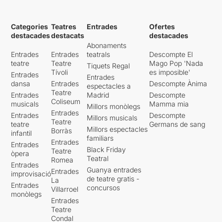
Categories
Teatres
Entrades
Ofertes
destacades
destacats
destacades
Abonaments
Entrades
Entrades
teatrals
Descompte El
teatre
Teatre
Mago Pop 'Nada
Tiquets Regal
Tívoli
es imposible'
Entrades
Entrades
dansa
Entrades
Descompte Ànima
espectacles a
Teatre
Entrades
Madrid
Descompte
Coliseum
musicals
Mamma mia
Millors monòlegs
Entrades
Entrades
Descompte
Millors musicals
Teatre
teatre
Germans de sang
Millors espectacles
Borràs
infantil
familiars
Entrades
Entrades
Black Friday
Teatre
òpera
Teatral
Romea
Entrades
Guanya entrades
Entrades
improvisació
de teatre gratis -
La
Entrades
concursos
Villarroel
monòlegs
Entrades
Teatre
Condal