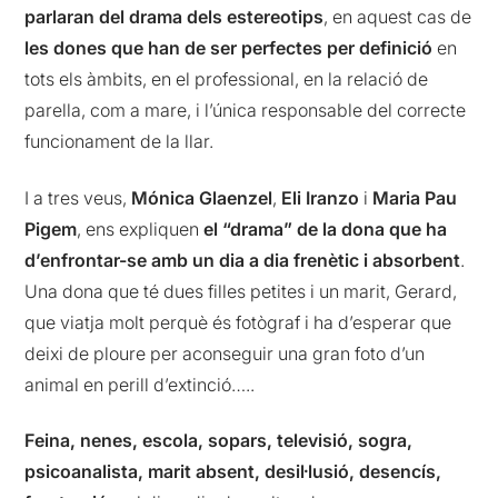
parlaran del drama dels estereotips
, en aquest cas de
les dones que han de ser perfectes per definició
en
tots els àmbits, en el professional, en la relació de
parella, com a mare, i l’única responsable del correcte
funcionament de la llar.
I a tres veus,
Mónica Glaenzel
,
Eli Iranzo
i
Maria Pau
Pigem
, ens expliquen
el “drama” de la dona que ha
d’enfrontar-se amb un dia a dia frenètic i absorbent
.
Una dona que té dues filles petites i un marit, Gerard,
que viatja molt perquè és fotògraf i ha d’esperar que
deixi de ploure per aconseguir una gran foto d’un
animal en perill d’extinció…..
Feina, nenes, escola, sopars, televisió, sogra,
psicoanalista, marit absent, desil·lusió, desencís,