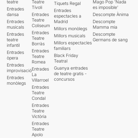
teatre
Teatre
Mago Pop 'Nada
Tiquets Regal
Tívoli
es imposible'
Entrades
Entrades
dansa
Entrades
Descompte Ànima
espectacles a
Teatre
Entrades
Madrid
Descompte
Coliseum
musicals
Mamma mia
Millors monòlegs
Entrades
Entrades
Descompte
Millors musicals
Teatre
teatre
Germans de sang
Millors espectacles
Borràs
infantil
familiars
Entrades
Entrades
Black Friday
Teatre
òpera
Teatral
Romea
Entrades
Guanya entrades
Entrades
improvisació
de teatre gratis -
La
Entrades
concursos
Villarroel
monòlegs
Entrades
Teatre
Condal
Entrades
Teatre
Victòria
Entrades
Teatre
Apolo