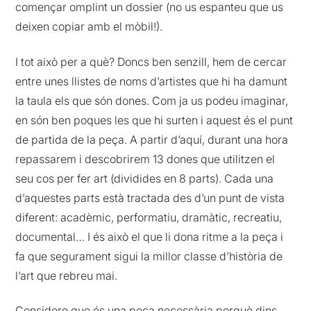
començar omplint un dossier (no us espanteu que us
deixen copiar amb el mòbil!).
I tot això per a què? Doncs ben senzill, hem de cercar
entre unes llistes de noms d’artistes que hi ha damunt
la taula els que són dones. Com ja us podeu imaginar,
en són ben poques les que hi surten i aquest és el punt
de partida de la peça. A partir d’aquí, durant una hora
repassarem i descobrirem 13 dones que utilitzen el
seu cos per fer art (dividides en 8 parts). Cada una
d’aquestes parts està tractada des d’un punt de vista
diferent: acadèmic, performatiu, dramàtic, recreatiu,
documental… I és això el que li dona ritme a la peça i
fa que segurament sigui la millor classe d’història de
l’art que rebreu mai.
Considero que és una peça necessària perquè dins