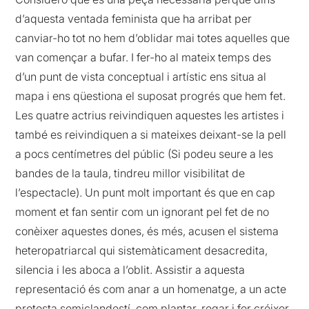
d’aquesta ventada feminista que ha arribat per
canviar-ho tot no hem d’oblidar mai totes aquelles que
van començar a bufar. I fer-ho al mateix temps des
d’un punt de vista conceptual i artístic ens situa al
mapa i ens qüestiona el suposat progrés que hem fet.
Les quatre actrius reivindiquen aquestes les artistes i
també es reivindiquen a si mateixes deixant-se la pell
a pocs centímetres del públic (Si podeu seure a les
bandes de la taula, tindreu millor visibilitat de
l’espectacle). Un punt molt important és que en cap
moment et fan sentir com un ignorant pel fet de no
conèixer aquestes dones, és més, acusen el sistema
heteropatriarcal qui sistemàticament desacredita,
silencia i les aboca a l’oblit. Assistir a aquesta
representació és com anar a un homenatge, a un acte
protesta semiclandestí, com plantar, regar i fer créixer