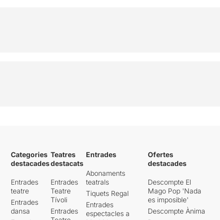
Categories
Teatres
Entrades
Ofertes
destacades
destacats
destacades
Abonaments
Entrades
Entrades
teatrals
Descompte El
teatre
Teatre
Mago Pop 'Nada
Tiquets Regal
Tívoli
es imposible'
Entrades
Entrades
dansa
Entrades
Descompte Ànima
espectacles a
Teatre