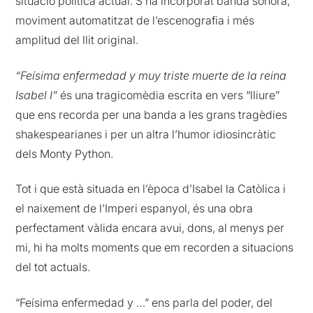
situació política actual. S’ha incorporat banda sonora,
moviment automatitzat de l’escenografia i més
amplitud del llit original.
“Feísima enfermedad y muy triste muerte de la reina
Isabel I”
és una tragicomèdia escrita en vers “lliure”
que ens recorda per una banda a les grans tragèdies
shakespearianes i per un altra l’humor idiosincràtic
dels Monty Python.
Tot i que està situada en l’època d’Isabel la Catòlica i
el naixement de l’Imperi espanyol, és una obra
perfectament vàlida encara avui, dons, al menys per
mi, hi ha molts moments que em recorden a situacions
del tot actuals.
“Feísima enfermedad y …” ens parla del poder, del