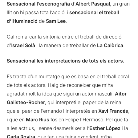
Sensacional l’escenografia
d’
Albert Pasqual
, un gran
llit on hi passa tota l’acció, i
sensacional el treball
d’il·luminació
de
Sam Lee
.
Cal remarcar la sintonia entre el treball de direcció
d’I
srael Solà
i la manera de treballar de
La Calòrica
.
Sensacional les interpretacions de tots els actors.
Es tracta d’un muntatge que es basa en el treball coral
de tots els actors. Haig de reconèixer que m’ha
agradat molt la idea que sigui un actor masculí,
Aitor
Galisteo-Rocher
, qui interpreti el paper de la reina,
que el paer de Fernando l’interpretés en
Xavi Francés
,
i que en
Marc Rius
fos en Felipe l’Hermoso. Pel que fa
a les actrius, i sense desmerèixer a l’
Esther López
i la
Carla Rovira
, que fan una feina excel·lent, m’ha