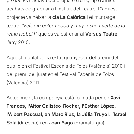
(2010)
.
Es tractava del projecte d’un grup d’amics
acabats de graduar a l’Institut del Teatre. D’aquest
projecte va néixer la
cia La Calòrica
i el muntatge
teatral
“Feísima enfermedad y muy triste muerte de la
reina Isabel I”
que es va estrenar al
Versus Teatre
l’any 2010.
Aquest muntatge ha estat guanyador del premi del
públic en el Festival Escenia de Foios (València) 2010 i
del premi del jurat en el Festival Escenia de Foios
(València) 2011
Actualment, la companyia està formada per en
Xavi
Francés, l’Aitor Galisteo-Rocher, l’Esther López,
l’Albert Pascual, en Marc Rius, la Júlia Truyol,
l’Israel
Solà
(direcció) i en
Joan Yago
(dramatúrgia).