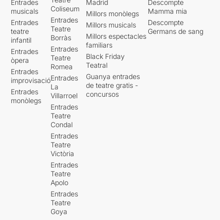
Entrades
Madrid
Descompte
Coliseum
musicals
Mamma mia
Millors monòlegs
Entrades
Entrades
Descompte
Millors musicals
Teatre
teatre
Germans de sang
Millors espectacles
Borràs
infantil
familiars
Entrades
Entrades
Black Friday
Teatre
òpera
Teatral
Romea
Entrades
Guanya entrades
Entrades
improvisació
de teatre gratis -
La
Entrades
concursos
Villarroel
monòlegs
Entrades
Teatre
Condal
Entrades
Teatre
Victòria
Entrades
Teatre
Apolo
Entrades
Teatre
Goya