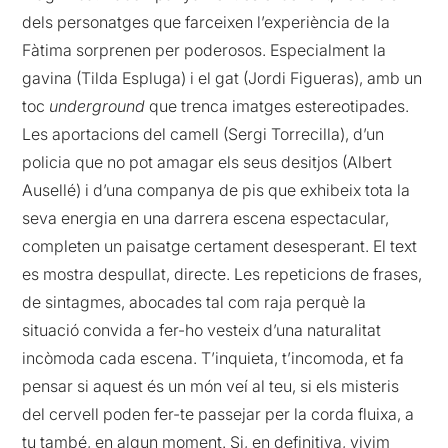
dels personatges que farceixen l’experiència de la
Fàtima sorprenen per poderosos. Especialment la
gavina (Tilda Espluga) i el gat (Jordi Figueras), amb un
toc
underground
que trenca imatges estereotipades.
Les aportacions del camell (Sergi Torrecilla), d’un
policia que no pot amagar els seus desitjos (Albert
Ausellé) i d’una companya de pis que exhibeix tota la
seva energia en una darrera escena espectacular,
completen un paisatge certament desesperant. El text
es mostra despullat, directe. Les repeticions de frases,
de sintagmes, abocades tal com raja perquè la
situació convida a fer-ho vesteix d’una naturalitat
incòmoda cada escena. T’inquieta, t’incomoda, et fa
pensar si aquest és un món veí al teu, si els misteris
del cervell poden fer-te passejar per la corda fluixa, a
tu també, en algun moment. Si, en definitiva, vivim