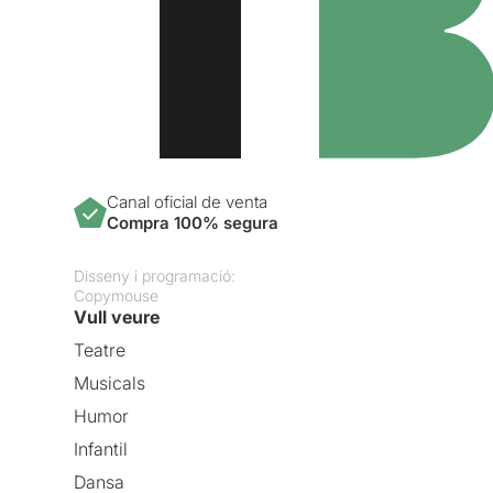
Canal oficial de venta
Compra 100% segura
Disseny i programació:
Copymouse
Vull veure
Teatre
Musicals
Humor
Infantil
Dansa