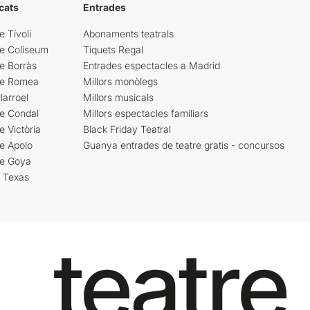
cats
Entrades
e Tívoli
Abonaments teatrals
re Coliseum
Tiquets Regal
e Borràs
Entrades espectacles a Madrid
re Romea
Millors monòlegs
larroel
Millors musicals
re Condal
Millors espectacles familiars
e Victòria
Black Friday Teatral
e Apolo
Guanya entrades de teatre gratis - concursos
re Goya
i Texas