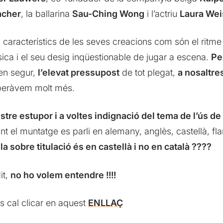
acher
, la ballarina
Sau-Ching Wong
i l’actriu
Laura We
característics de les seves creacions com són el ritme t
sica i el seu desig inqüestionable de jugar a escena.
Pe
ben segur,
l’elevat pressupost
de tot plegat,
a nosaltre
speràvem molt més.
tre estupor i a voltes indignació del tema de l’ús de 
el muntatge es parli en alemany, anglès, castellà, flame
a sobre titulació és en castellà i no en català ????
it,
no ho volem entendre !!!!
s cal clicar en aquest
ENLLAÇ