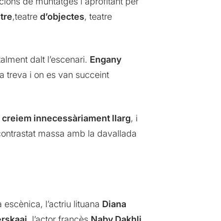
cions de muntatges i aprofitant per
tre
,teatre
d’objectes
, teatre
talment dalt l’escenari.
Engany
a treva i on es van succeint
a
creiem innecessàriament llarg
, i
ontrastat massa amb la davallada
escènica, l’actriu lituana
Diana
rskaai
, l’actor francès
Naby Dakhli,