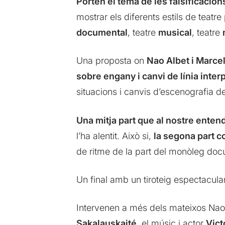
Porten el tema de les falsificacion
mostrar els diferents estils de teat
documental
, teatre
musical
, teatre
Una proposta on
Nao Albet i Marcel
sobre engany i canvi de línia inter
situacions i canvis d’escenografia 
Una mitja part que al nostre entendr
l’ha alentit. Això si,
la segona part c
de ritme de la part del monòleg docu
Un final amb un tiroteig espectacula
Intervenen a més dels mateixos Nao
Sakalauskaité
, el músic i actor
Vict