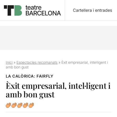
Cartellera i entrades
Inici
»
Espectacles recomanats
»
Èxit empresarial, intel·ligent i
amb bon gust
LA CALÒRICA: FAIRFLY
Èxit empresarial, intel·ligent i
amb bon gust