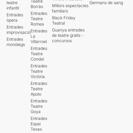
Teatre
teatre
Germans de sang
Millors espectacles
Borràs
infantil
familiars
Entrades
Entrades
Black Friday
Teatre
òpera
Teatral
Romea
Entrades
Guanya entrades
Entrades
improvisació
de teatre gratis -
La
Entrades
concursos
Villarroel
monòlegs
Entrades
Teatre
Condal
Entrades
Teatre
Victòria
Entrades
Teatre
Apolo
Entrades
Teatre
Goya
Entrades
Espai
Texas