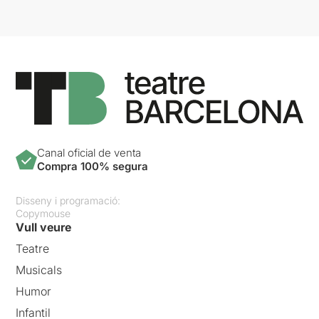
Canal oficial de venta
Compra 100% segura
Disseny i programació:
Copymouse
Vull veure
Teatre
Musicals
Humor
Infantil