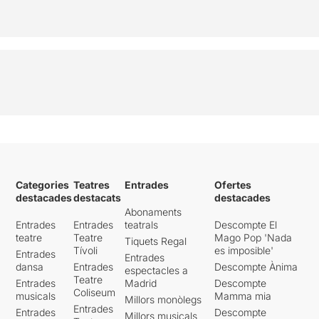
Categories
Teatres
Entrades
Ofertes
destacades
destacats
destacades
Abonaments
Entrades
Entrades
teatrals
Descompte El
teatre
Teatre
Mago Pop 'Nada
Tiquets Regal
Tívoli
es imposible'
Entrades
Entrades
dansa
Entrades
Descompte Ànima
espectacles a
Teatre
Entrades
Madrid
Descompte
Coliseum
musicals
Mamma mia
Millors monòlegs
Entrades
Entrades
Descompte
Millors musicals