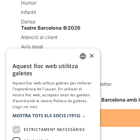
Humor
Infantil
Dansa
Teatre Barcelona ©2026
Atenció al client
Avís legal
×
Política de privacitat
Aquest lloc web utilitza
Política de cookies
CATALAN
galetes
Condicions d’ús
SPANISH
Aquest lloc web utilitza galetes per millorar
Comunicacions comercials i Newsletter
l'experiència de l'usuari. En utilitzar el
Anuncia’t
nostre lloc web, accepteu totes les galetes
Vull rebre la newsletter de Teatre Barcelona amb 
d’acord amb la nostra Política de galetes.
Llegir-ne més
MOSTRA TOTS ELS SOCIS
(1913) →
ESTRICTAMENT NECESSÀRIES