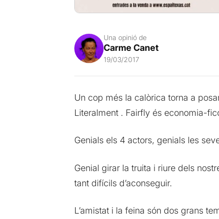
Una opinió de
Carme Canet
19/03/2017
Un cop més la calòrica torna a posar el
Literalment . Fairfly és economia-ficc
Genials els 4 actors, genials les sev
Genial girar la truita i riure dels n
tant difícils d’aconseguir.
L’amistat i la feina són dos grans t