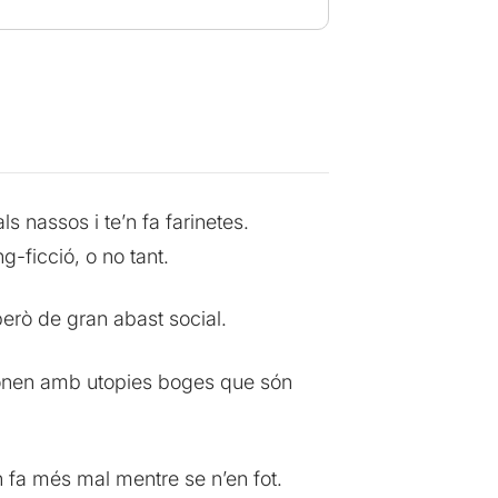
ls nassos i te’n fa farinetes.
g-ficció, o no tant.
però de gran abast social.
onfonen amb utopies boges que són
n fa més mal mentre se n’en fot.