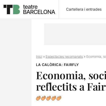
Cartellera i entrades
Inici
»
Espectacles recomanats
»
Economia, soc
LA CALÒRICA: FAIRFLY
Economia, soci
reflectits a Fair