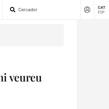
CAT
ESP
hi veureu