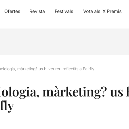
Ofertes
Revista
Festivals
Vota als IX Premis
iologia, màrketing? us hi veureu reflectits a Fairfly
ologia, màrketing? us 
fly