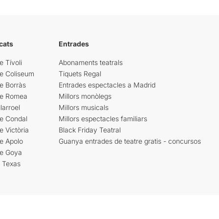
cats
Entrades
e Tívoli
Abonaments teatrals
re Coliseum
Tiquets Regal
e Borràs
Entrades espectacles a Madrid
re Romea
Millors monòlegs
larroel
Millors musicals
re Condal
Millors espectacles familiars
e Victòria
Black Friday Teatral
e Apolo
Guanya entrades de teatre gratis - concursos
re Goya
i Texas