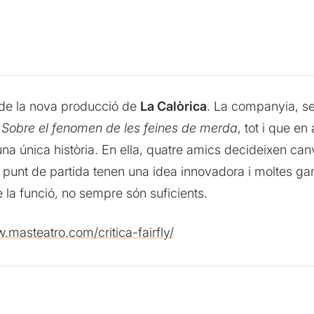
 de la nova producció de
La Calòrica
. La companyia, se
a
Sobre el fenomen de les feines de merda
, tot i que e
única història. En ella, quatre amics decideixen canvi
punt de partida tenen una idea innovadora i moltes gan
 la funció, no sempre són suficients.
.masteatro.com/critica-fairfly/