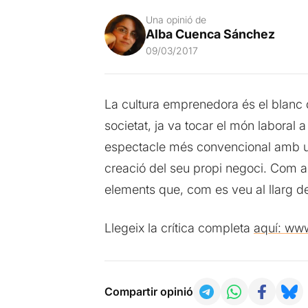
Una opinió de
Alba Cuenca Sánchez
09/03/2017
La cultura emprenedora és el blanc
societat, ja va tocar el món laboral 
espectacle més convencional amb una 
creació del seu propi negoci. Com a 
elements que, com es veu al llarg de
Llegeix la crítica completa
aquí: www
Compartir opinió