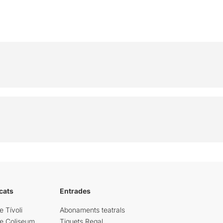
cats
Entrades
e Tívoli
Abonaments teatrals
re Coliseum
Tiquets Regal