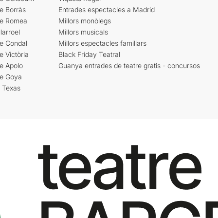
e Borràs
Entrades espectacles a Madrid
re Romea
Millors monòlegs
larroel
Millors musicals
re Condal
Millors espectacles familiars
e Victòria
Black Friday Teatral
e Apolo
Guanya entrades de teatre gratis - concursos
re Goya
i Texas