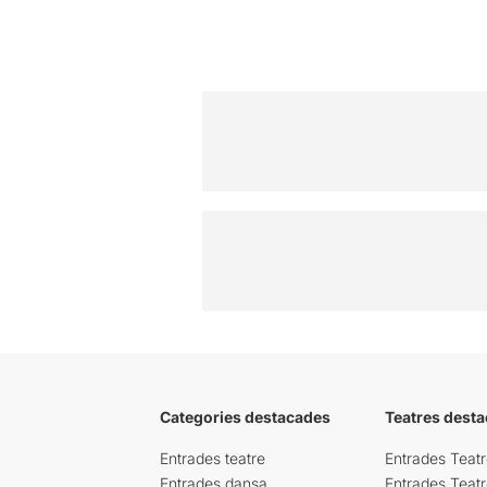
Categories destacades
Teatres desta
Entrades teatre
Entrades Teatr
Entrades dansa
Entrades Teat