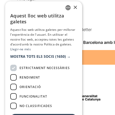
×
Política de privacitat
Política de cookies
Aquest lloc web utilitza
CATALAN
galetes
Condicions d’ús
SPANISH
Comunicacions comercials i Newsletter
Aquest lloc web utilitza galetes per millorar
l'experiència de l'usuari. En utilitzar el
Anuncia’t
nostre lloc web, accepteu totes les galetes
Vull rebre la newsletter de Teatre Barcelona amb 
d’acord amb la nostra Política de galetes.
Llegir-ne més
MOSTRA TOTS ELS SOCIS
(1650) →
ESTRICTAMENT NECESSÀRIES
RENDIMENT
ORIENTACIÓ
Amb el suport de
FUNCIONALITAT
NO CLASSIFICADES
Mitjà de comunicació associat a