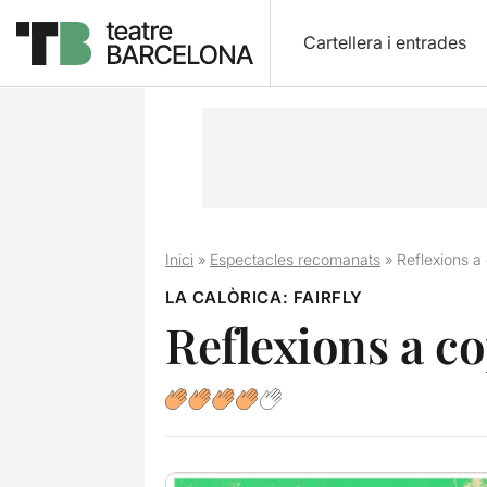
Cartellera i entrades
Inici
»
Espectacles recomanats
»
Reflexions a
LA CALÒRICA: FAIRFLY
Reflexions a c