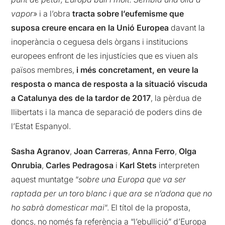
vapor
» i a l’obra
tracta sobre l’eufemisme que
suposa creure encara en la Unió Europea
davant la
inoperància o ceguesa dels òrgans i institucions
europees enfront de les injustícies que es viuen als
països membres,
i més concretament, en veure la
resposta o manca de resposta a la situació viscuda
a Catalunya des de la tardor de 2017
, la pèrdua de
llibertats i la manca de separació de poders dins de
l’Estat Espanyol.
Sasha Agranov
,
Joan Carreras
,
Anna Ferro
,
Olga
Onrubia
,
Carles Pedragosa
i
Karl Stets
interpreten
aquest muntatge “
sobre una Europa que va ser
raptada per un toro blanc i que ara se n’adona que no
ho sabrà domesticar mai
“. El títol de la proposta,
doncs, no només fa referència a “l’ebullició” d’Europa