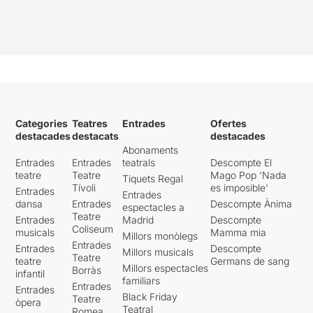
Categories
Teatres
Entrades
Ofertes
destacades
destacats
destacades
Abonaments
Entrades
Entrades
teatrals
Descompte El
teatre
Teatre
Mago Pop 'Nada
Tiquets Regal
Tívoli
es imposible'
Entrades
Entrades
dansa
Entrades
Descompte Ànima
espectacles a
Teatre
Entrades
Madrid
Descompte
Coliseum
musicals
Mamma mia
Millors monòlegs
Entrades
Entrades
Descompte
Millors musicals
Teatre
teatre
Germans de sang
Millors espectacles
Borràs
infantil
familiars
Entrades
Entrades
Black Friday
Teatre
òpera
Teatral
Romea