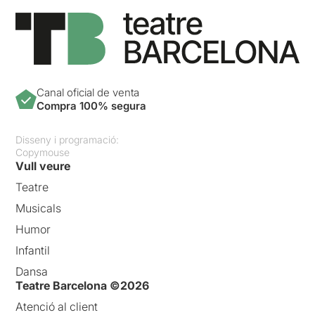
Canal oficial de venta
Compra 100% segura
Disseny i programació:
Copymouse
Vull veure
Teatre
Musicals
Humor
Infantil
Dansa
Teatre Barcelona ©2026
Atenció al client