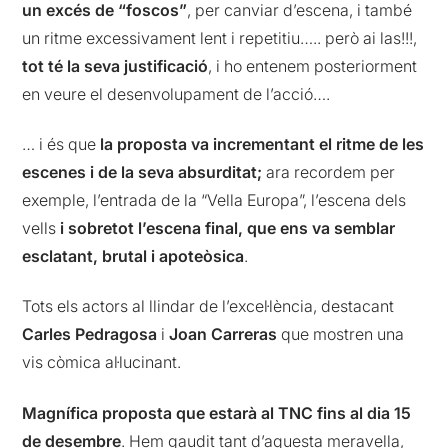
un excés de “foscos”
, per canviar d’escena, i també
un ritme excessivament lent i repetitiu….. però ai las!!!,
tot té la seva justificació
, i ho entenem posteriorment
en veure el desenvolupament de l’acció….
… i és que
la proposta va incrementant el ritme de les
escenes i de la seva absurditat;
ara recordem per
exemple, l’entrada de la “Vella Europa”, l’escena dels
vells
i sobretot l’escena final, que ens va semblar
esclatant, brutal i apoteòsica
.
Tots els actors al llindar de l’excel·lència, destacant
Carles Pedragosa
i
Joan Carreras
que mostren una
vis còmica al·lucinant.
Magnífica proposta que estarà al TNC fins al dia 15
de desembre
. Hem gaudit tant d’aquesta meravella,