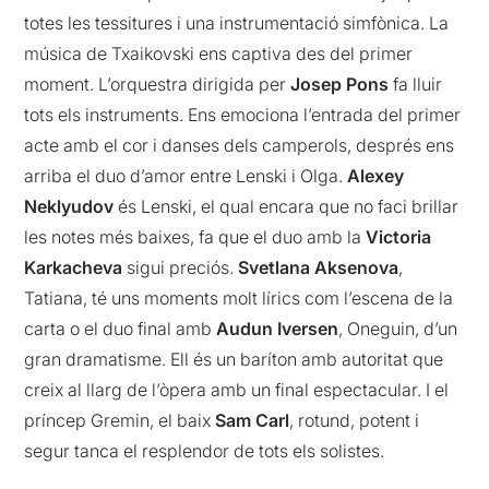
totes les tessitures i una instrumentació simfònica. La
música de Txaikovski ens captiva des del primer
moment. L’orquestra dirigida per
Josep Pons
fa lluir
tots els instruments. Ens emociona l’entrada del primer
acte amb el cor i danses dels camperols, després ens
arriba el duo d’amor entre Lenski i Olga.
Alexey
Neklyudov
és Lenski, el qual encara que no faci brillar
les notes més baixes, fa que el duo amb la
Victoria
Karkacheva
sigui preciós.
Svetlana Aksenova
,
Tatiana, té uns moments molt lírics com l’escena de la
carta o el duo final amb
Audun Iversen
, Oneguin, d’un
gran dramatisme. Ell és un baríton amb autoritat que
creix al llarg de l’òpera amb un final espectacular. I el
príncep Gremin, el baix
Sam Carl
, rotund, potent i
segur tanca el resplendor de tots els solistes.