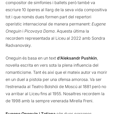
compositor de simfonies i ballets però també va
escriure 10 òperes al llarg de la seva vida compositiva
tot i que només dues formen part del repertori
operístic internacional de manera permanent:
Eugene
Oneguin
i
Picovaya Dama
. Aquesta última la
recordem representada al Liceu al 2022 amb Sondra
Radvanovsky.
Oneguin és basa en un text
d’Aleksandr Pushkin
,
novel·la escrita en vers sota la plena influencia del
romanticisme. Tant és així que el mateix autor va morir
en un duel a pistola per una ofensa amorosa. Va ser
l’estrenada al Teatro Bolshói de Moscú al 1881 però no
va arribar al Liceu fins al 1955. Nosaltres recordem la
de 1998 amb la sempre venerada Mirella Freni.
Eugene Oneguin i Tatiana
són dues persones