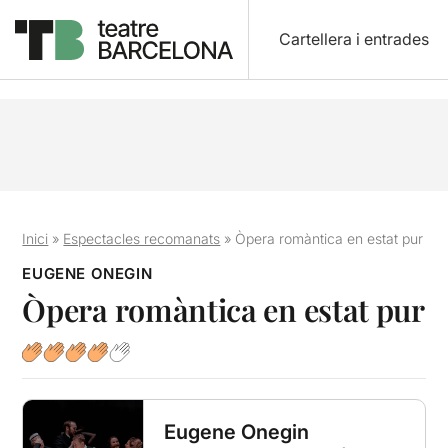
Cartellera i entrades
Inici
»
Espectacles recomanats
»
Òpera romàntica en estat pur
EUGENE ONEGIN
Òpera romàntica en estat pur
Eugene Onegin