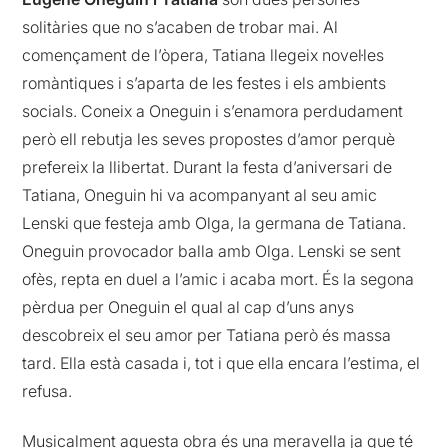
solitàries que no s’acaben de trobar mai. Al
començament de l’òpera, Tatiana llegeix novel·les
romàntiques i s’aparta de les festes i els ambients
socials. Coneix a Oneguin i s’enamora perdudament
però ell rebutja les seves propostes d’amor perquè
prefereix la llibertat. Durant la festa d’aniversari de
Tatiana, Oneguin hi va acompanyant al seu amic
Lenski que festeja amb Olga, la germana de Tatiana.
Oneguin provocador balla amb Olga. Lenski se sent
ofès, repta en duel a l’amic i acaba mort. És la segona
pèrdua per Oneguin el qual al cap d’uns anys
descobreix el seu amor per Tatiana però és massa
tard. Ella està casada i, tot i que ella encara l’estima, el
refusa.
Musicalment aquesta obra és una meravella ja que té