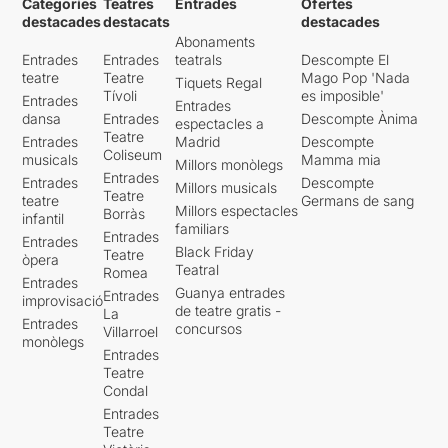
Categories
Teatres
Entrades
Ofertes
destacades
destacats
destacades
Abonaments
Entrades
Entrades
teatrals
Descompte El
teatre
Teatre
Mago Pop 'Nada
Tiquets Regal
Tívoli
es imposible'
Entrades
Entrades
dansa
Entrades
Descompte Ànima
espectacles a
Teatre
Entrades
Madrid
Descompte
Coliseum
musicals
Mamma mia
Millors monòlegs
Entrades
Entrades
Descompte
Millors musicals
Teatre
teatre
Germans de sang
Millors espectacles
Borràs
infantil
familiars
Entrades
Entrades
Black Friday
Teatre
òpera
Teatral
Romea
Entrades
Guanya entrades
Entrades
improvisació
de teatre gratis -
La
Entrades
concursos
Villarroel
monòlegs
Entrades
Teatre
Condal
Entrades
Teatre