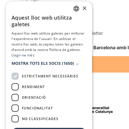
×
Política de privacitat
Política de cookies
Aquest lloc web utilitza
CATALAN
galetes
Condicions d’ús
SPANISH
Comunicacions comercials i Newsletter
Aquest lloc web utilitza galetes per millorar
l'experiència de l'usuari. En utilitzar el
Anuncia’t
nostre lloc web, accepteu totes les galetes
Vull rebre la newsletter de Teatre Barcelona amb 
d’acord amb la nostra Política de galetes.
Llegir-ne més
MOSTRA TOTS ELS SOCIS
(1650) →
ESTRICTAMENT NECESSÀRIES
RENDIMENT
ORIENTACIÓ
Amb el suport de
FUNCIONALITAT
NO CLASSIFICADES
Mitjà de comunicació associat a