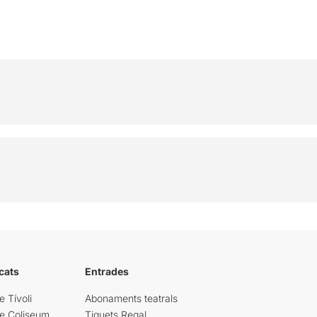
cats
Entrades
e Tívoli
Abonaments teatrals
re Coliseum
Tiquets Regal