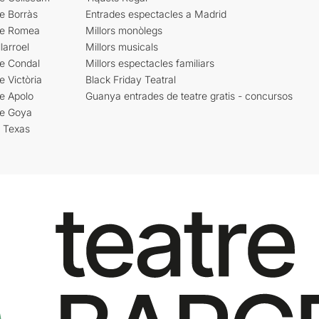
e Borràs
Entrades espectacles a Madrid
re Romea
Millors monòlegs
larroel
Millors musicals
re Condal
Millors espectacles familiars
e Victòria
Black Friday Teatral
e Apolo
Guanya entrades de teatre gratis - concursos
re Goya
i Texas