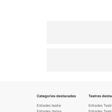
Categories destacades
Teatres desta
Entrades teatre
Entrades Teatr
Entrades dansa
Entrades Teat