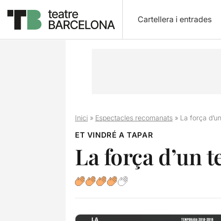
Cartellera i entrades
Inici
»
Espectacles recomanats
»
La força d’un
ET VINDRÉ A TAPAR
La força d’un t