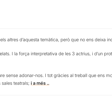
ls altres d’aquesta temàtica, però que no ens deixa ind
elats. I la força interpretativa de les 3 actrius, i d’un 
e sense adonar-nos. I tot gràcies al treball que ens mo
sales teatrals;
i a més ..