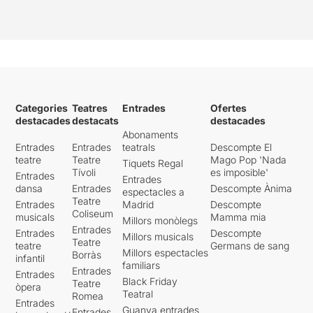
Categories
Teatres
Entrades
Ofertes
destacades
destacats
destacades
Abonaments
Entrades
Entrades
teatrals
Descompte El
teatre
Teatre
Mago Pop 'Nada
Tiquets Regal
Tívoli
es imposible'
Entrades
Entrades
dansa
Entrades
Descompte Ànima
espectacles a
Teatre
Entrades
Madrid
Descompte
Coliseum
musicals
Mamma mia
Millors monòlegs
Entrades
Entrades
Descompte
Millors musicals
Teatre
teatre
Germans de sang
Millors espectacles
Borràs
infantil
familiars
Entrades
Entrades
Black Friday
Teatre
òpera
Teatral
Romea
Entrades
Guanya entrades
Entrades