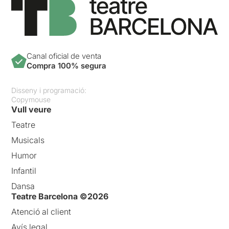
Canal oficial de venta
Compra 100% segura
Disseny i programació:
Copymouse
Vull veure
Teatre
Musicals
Humor
Infantil
Dansa
Teatre Barcelona ©2026
Atenció al client
Avís legal