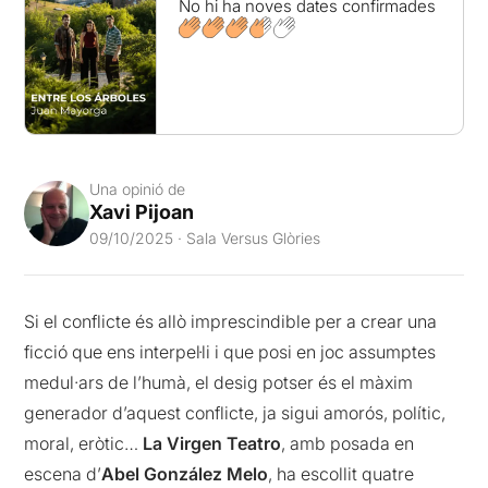
No hi ha noves dates confirmades
Una opinió de
Xavi Pijoan
09/10/2025 · Sala Versus Glòries
Si el conflicte és allò imprescindible per a crear una
ficció que ens interpel·li i que posi en joc assumptes
medul·ars de l’humà, el desig potser és el màxim
generador d’aquest conflicte, ja sigui amorós, polític,
moral, eròtic…
La Virgen Teatro
, amb posada en
escena d’
Abel González Melo
, ha escollit quatre