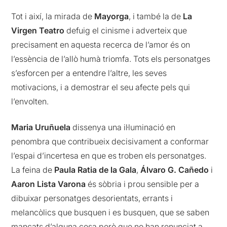
Tot i així, la mirada de
Mayorga
, i també la de
La
Virgen Teatro
defuig el cinisme i adverteix que
precisament en aquesta recerca de l’amor és on
l’essència de l’allò humà triomfa. Tots els personatges
s’esforcen per a entendre l’altre, les seves
motivacions, i a demostrar el seu afecte pels qui
l’envolten.
Maria Uruñuela
dissenya una il·luminació en
penombra que contribueix decisivament a conformar
l’espai d’incertesa en que es troben els personatges.
La feina de
Paula Ratia de la Gala
,
Álvaro G. Cañedo
i
Aaron Lista Varona
és sòbria i prou sensible per a
dibuixar personatges desorientats, errants i
melancòlics que busquen i es busquen, que se saben
mancats d’alguna cosa però que no han renunciat a