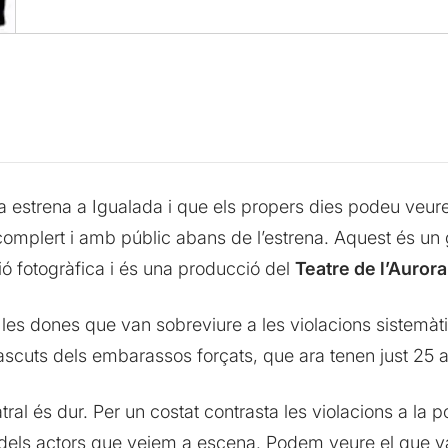
a estrena a Igualada i que els propers dies podeu veure
 complert i amb públic abans de l’estrena. Aquest és u
ció fotogràfica i és una producció del
Teatre de l’Aurora
es dones que van sobreviure a les violacions sistemàt
es nascuts dels embarassos forçats, que ara tenen just 25 
l és dur. Per un costat contrasta les violacions a la po
els actors que veiem a escena. Podem veure el que van