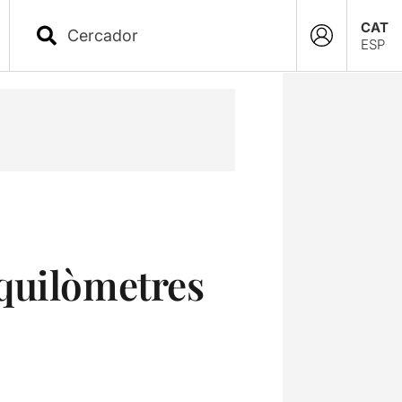
CAT
ESP
quilòmetres