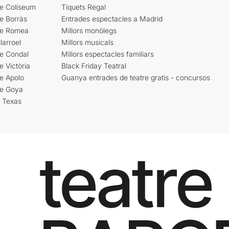
re Coliseum
Tiquets Regal
e Borràs
Entrades espectacles a Madrid
re Romea
Millors monòlegs
larroel
Millors musicals
re Condal
Millors espectacles familiars
e Victòria
Black Friday Teatral
e Apolo
Guanya entrades de teatre gratis - concursos
re Goya
i Texas