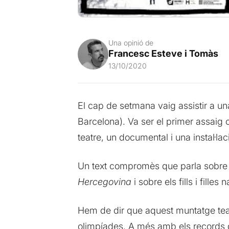
Una opinió de
Francesc Esteve i Tomàs
13/10/2020
El cap de setmana vaig assistir a un
Barcelona). Va ser el primer assaig
teatre, un documental i una instal·la
Un text compromès que parla sobre l
Hercegovina
i sobre els fills i fill
Hem de dir que aquest muntatge teatra
olimpíades. A més amb els records d