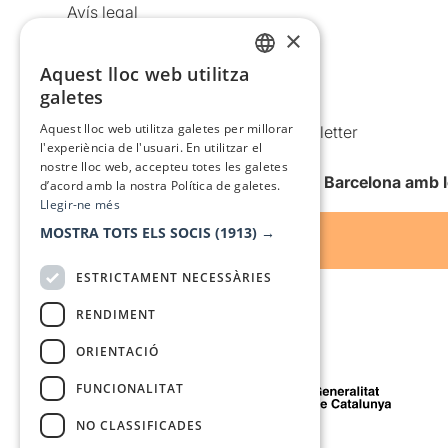
Avís legal
×
Política de privacitat
Política de cookies
Aquest lloc web utilitza
CATALAN
galetes
Condicions d’ús
SPANISH
Aquest lloc web utilitza galetes per millorar
Comunicacions comercials i Newsletter
l'experiència de l'usuari. En utilitzar el
Anuncia’t
nostre lloc web, accepteu totes les galetes
Vull rebre la newsletter de Teatre Barcelona amb 
d’acord amb la nostra Política de galetes.
Llegir-ne més
MOSTRA TOTS ELS SOCIS
(1913) →
ESTRICTAMENT NECESSÀRIES
RENDIMENT
ORIENTACIÓ
Amb el suport de
FUNCIONALITAT
NO CLASSIFICADES