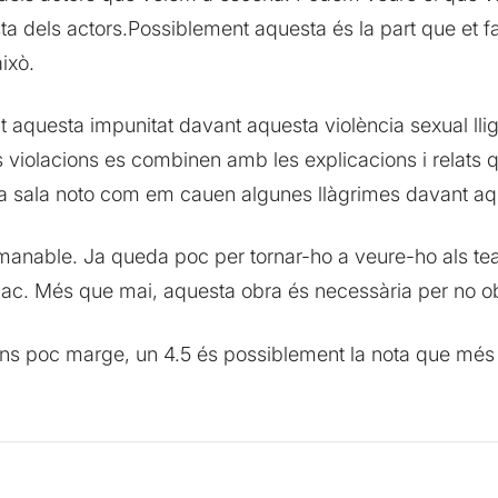
a dels actors.Possiblement aquesta és la part que et fa
ixò.
 aquesta impunitat davant aquesta violència sexual llig
s violacions es combinen amb les explicacions i relats 
a sala noto com em cauen algunes llàgrimes davant aqu
manable. Ja queda poc per tornar-ho a veure-ho als te
ac. Més que mai, aquesta obra és necessària per no obl
tens poc marge, un 4.5 és possiblement la nota que mé