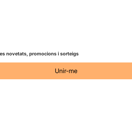
les novetats, promocions i sorteigs
Unir-me