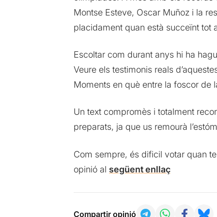
Montse Esteve, Oscar Muñoz i la rest
placidament quan està succeïnt tot a
Escoltar com durant anys hi ha hagut
Veure els testimonis reals d’aqueste
Moments en què entre la foscor de l
Un text compromès i totalment reco
preparats, ja que us remourà l’estóm
Com sempre, és dificil votar quan 
opinió al
següent enllaç
Compartir opinió