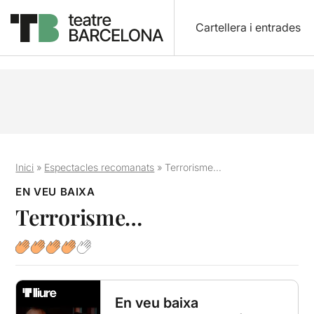
Cartellera i entrades
Inici
»
Espectacles recomanats
»
Terrorisme…
EN VEU BAIXA
Terrorisme…
En veu baixa