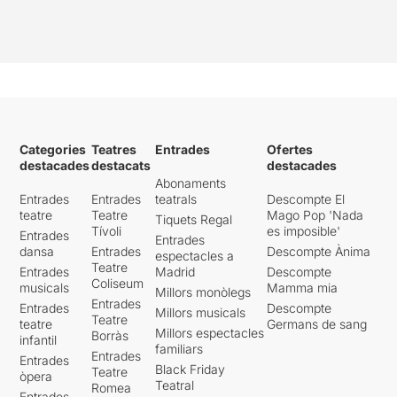
Categories
Teatres
Entrades
Ofertes
destacades
destacats
destacades
Abonaments
Entrades
Entrades
teatrals
Descompte El
teatre
Teatre
Mago Pop 'Nada
Tiquets Regal
Tívoli
es imposible'
Entrades
Entrades
dansa
Entrades
Descompte Ànima
espectacles a
Teatre
Entrades
Madrid
Descompte
Coliseum
musicals
Mamma mia
Millors monòlegs
Entrades
Entrades
Descompte
Millors musicals
Teatre
teatre
Germans de sang
Millors espectacles
Borràs
infantil
familiars
Entrades
Entrades
Black Friday
Teatre
òpera
Teatral
Romea
Entrades