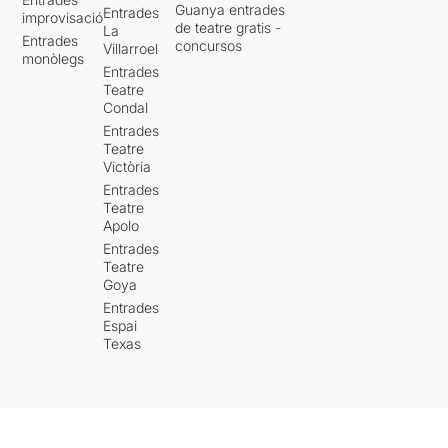
Guanya entrades
Entrades
improvisació
de teatre gratis -
La
Entrades
concursos
Villarroel
monòlegs
Entrades
Teatre
Condal
Entrades
Teatre
Victòria
Entrades
Teatre
Apolo
Entrades
Teatre
Goya
Entrades
Espai
Texas