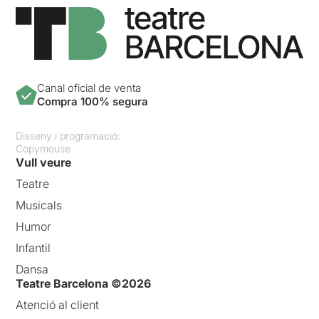
Canal oficial de venta
Compra 100% segura
Disseny i programació:
Copymouse
Vull veure
Teatre
Musicals
Humor
Infantil
Dansa
Teatre Barcelona ©2026
Atenció al client