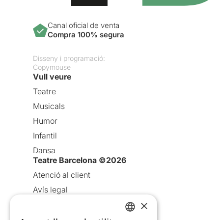
Canal oficial de venta
Compra 100% segura
Disseny i programació:
Copymouse
Vull veure
Teatre
Musicals
Humor
Infantil
Dansa
Teatre Barcelona ©2026
Atenció al client
Avís legal
×
Política de privacitat
Política de cookies