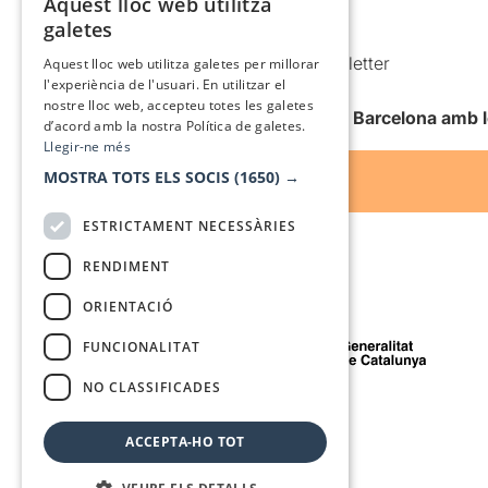
Aquest lloc web utilitza
CATALAN
galetes
Condicions d’ús
SPANISH
Comunicacions comercials i Newsletter
Aquest lloc web utilitza galetes per millorar
l'experiència de l'usuari. En utilitzar el
Anuncia’t
nostre lloc web, accepteu totes les galetes
Vull rebre la newsletter de Teatre Barcelona amb 
d’acord amb la nostra Política de galetes.
Llegir-ne més
MOSTRA TOTS ELS SOCIS
(1650) →
ESTRICTAMENT NECESSÀRIES
RENDIMENT
ORIENTACIÓ
Amb el suport de
FUNCIONALITAT
NO CLASSIFICADES
Mitjà de comunicació associat a
ACCEPTA-HO TOT