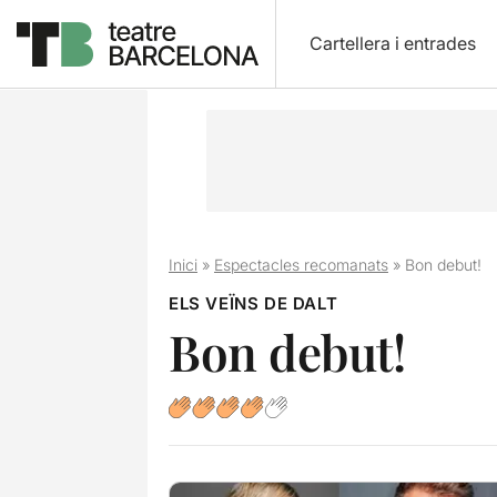
Cartellera i entrades
Inici
»
Espectacles recomanats
»
Bon debut!
ELS VEÏNS DE DALT
Bon debut!