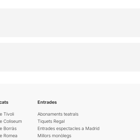
cats
Entrades
e Tívoli
Abonaments teatrals
re Coliseum
Tiquets Regal
e Borràs
Entrades espectacles a Madrid
re Romea
Millors monòlegs