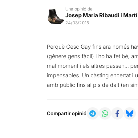
Una opinió de
Josep Maria Ribaudí i Martí
24/03/2015
Perquè Cesc Gay fins ara només havia 
(gènere gens fàcil) i ho ha fet bé, 
mal moment i els altres passen… per 
impensables. Un càsting encertat i u
amb públic fins al pis de dalt (en sint
Compartir opinió