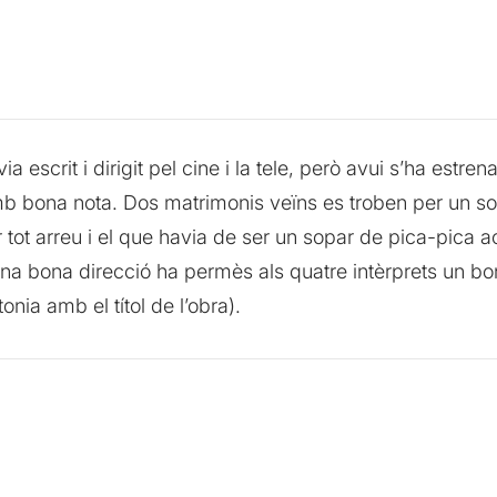
escrit i dirigit pel cine i la tele, però avui s’ha estr
amb bona nota. Dos matrimonis veïns es troben per un s
tot arreu i el que havia de ser un sopar de pica-pica a
na bona direcció ha permès als quatre intèrprets un bon
onia amb el títol de l’obra).