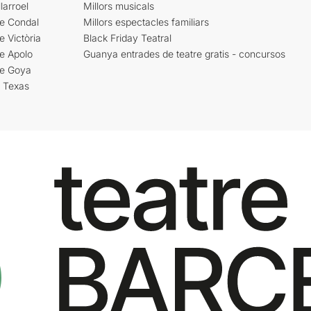
larroel
Millors musicals
re Condal
Millors espectacles familiars
e Victòria
Black Friday Teatral
e Apolo
Guanya entrades de teatre gratis - concursos
re Goya
i Texas