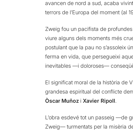
avancen de nord a sud, acaba vivint a
terrors de l’Europa del moment (al 
Zweig fou un pacifista de profundes 
viure alguns dels moments més cruels
postulant que la pau no s’assoleix ú
ferma en vida, que persegueixi aque
inevitables —i doloroses— conseqü
El significat moral de la història d
grandesa espiritual del conflicte de
Òscar Muñoz
i
Xavier
Ripoll
.
L’obra esdevé tot un passeig —de gr
Zweig— turmentats per la misèria de