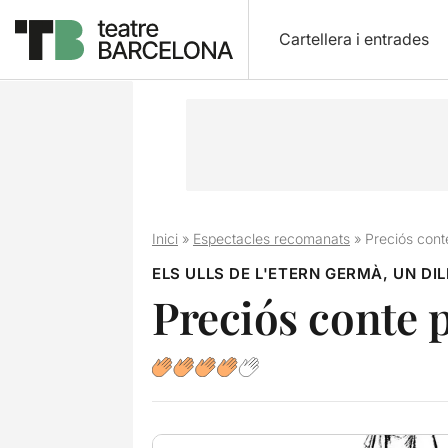
Cartellera i entrades
Inici
»
Espectacles recomanats
»
Preciós cont
ELS ULLS DE L'ETERN GERMÀ, UN DI
Preciós conte p