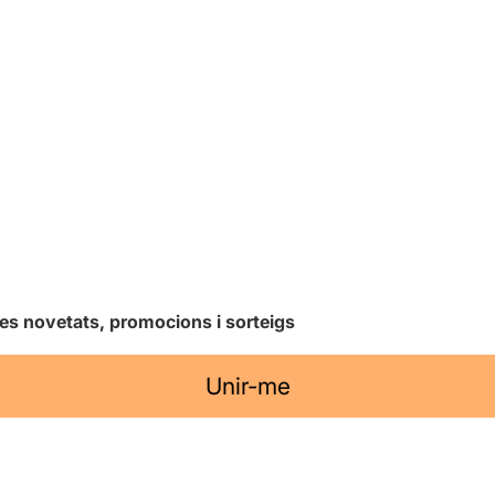
les novetats, promocions i sorteigs
Unir-me