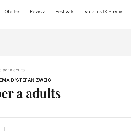
Ofertes
Revista
Festivals
Vota als IX Premis
e per a adults
LEMA D'STEFAN ZWEIG
er a adults