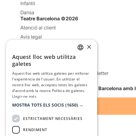
Infantil
Dansa
Teatre Barcelona ©2026
Atenció al client
Avís legal
×
Política de privacitat
Política de cookies
Aquest lloc web utilitza
CATALAN
galetes
Condicions d’ús
SPANISH
Comunicacions comercials i Newsletter
Aquest lloc web utilitza galetes per millorar
l'experiència de l'usuari. En utilitzar el
Anuncia’t
nostre lloc web, accepteu totes les galetes
Vull rebre la newsletter de Teatre Barcelona amb 
d’acord amb la nostra Política de galetes.
Llegir-ne més
MOSTRA TOTS ELS SOCIS
(1650) →
ESTRICTAMENT NECESSÀRIES
RENDIMENT