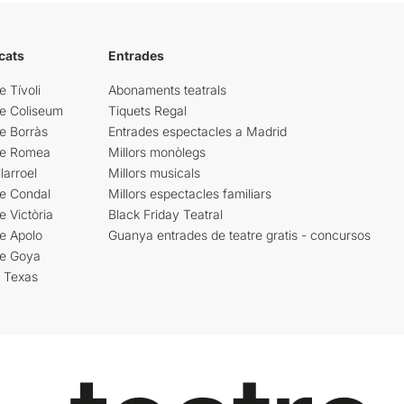
cats
Entrades
e Tívoli
Abonaments teatrals
re Coliseum
Tiquets Regal
e Borràs
Entrades espectacles a Madrid
re Romea
Millors monòlegs
larroel
Millors musicals
re Condal
Millors espectacles familiars
e Victòria
Black Friday Teatral
e Apolo
Guanya entrades de teatre gratis - concursos
re Goya
i Texas