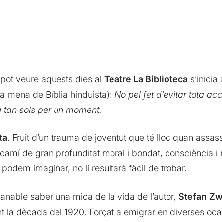
 pot veure aquests dies al
Teatre La Biblioteca
s’inicia
a mena de Bíblia hinduista):
No pel fet d’evitar tota ac
Ni tan sols per un moment.
ta
. Fruit d’un trauma de joventut que té lloc quan assas
 camí de gran profunditat moral i bondat, consciència i re
odem imaginar, no li resultarà fàcil de trobar.
nable saber una mica de la vida de l’autor,
Stefan
Zw
t la dècada del 1920. Forçat a emigrar en diverses oca