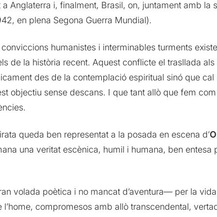
 Anglaterra i, finalment, Brasil, on, juntament amb la s
1942, en plena Segona Guerra Mundial).
conviccions humanistes i interminables turments existenc
 de la història recent. Aquest conflicte el trasllada al
nicament des de la contemplació espiritual sinó que cal
st objectiu sense descans. I que tant allò que fem com 
ències.
e Virata queda ben representat a la posada en escena d’
O
mana una veritat escènica, humil i humana, ben entesa p
an volada poètica i no mancat d’aventura— per la vida
 l’home, compromesos amb allò transcendental, vertade