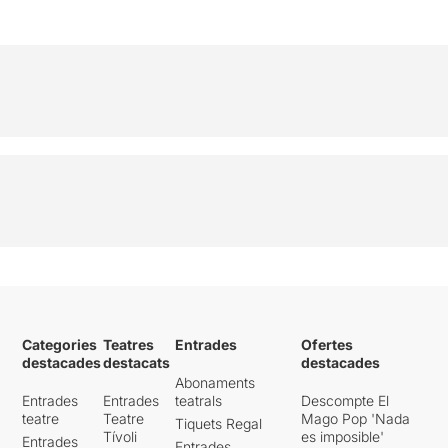
Categories
Teatres
Entrades
Ofertes
destacades
destacats
destacades
Abonaments
Entrades
Entrades
teatrals
Descompte El
teatre
Teatre
Mago Pop 'Nada
Tiquets Regal
Tívoli
es imposible'
Entrades
Entrades