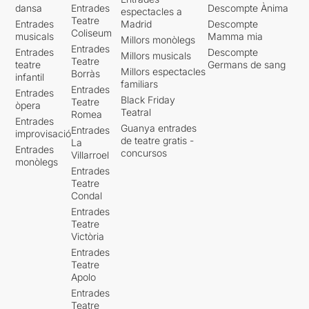
dansa
Entrades
Descompte Ànima
espectacles a
Teatre
Entrades
Madrid
Descompte
Coliseum
musicals
Mamma mia
Millors monòlegs
Entrades
Entrades
Descompte
Millors musicals
Teatre
teatre
Germans de sang
Millors espectacles
Borràs
infantil
familiars
Entrades
Entrades
Black Friday
Teatre
òpera
Teatral
Romea
Entrades
Guanya entrades
Entrades
improvisació
de teatre gratis -
La
Entrades
concursos
Villarroel
monòlegs
Entrades
Teatre
Condal
Entrades
Teatre
Victòria
Entrades
Teatre
Apolo
Entrades
Teatre