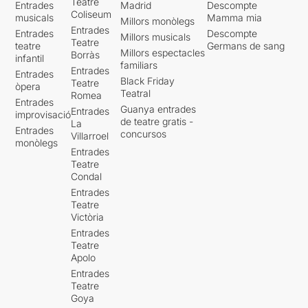
Teatre
Entrades
Madrid
Descompte
Coliseum
musicals
Mamma mia
Millors monòlegs
Entrades
Entrades
Descompte
Millors musicals
Teatre
teatre
Germans de sang
Millors espectacles
Borràs
infantil
familiars
Entrades
Entrades
Black Friday
Teatre
òpera
Teatral
Romea
Entrades
Guanya entrades
Entrades
improvisació
de teatre gratis -
La
Entrades
concursos
Villarroel
monòlegs
Entrades
Teatre
Condal
Entrades
Teatre
Victòria
Entrades
Teatre
Apolo
Entrades
Teatre
Goya