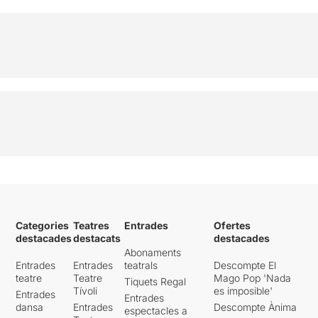
Categories
Teatres
Entrades
Ofertes
destacades
destacats
destacades
Abonaments
Entrades
Entrades
teatrals
Descompte El
teatre
Teatre
Mago Pop 'Nada
Tiquets Regal
Tívoli
es imposible'
Entrades
Entrades
dansa
Entrades
Descompte Ànima
espectacles a