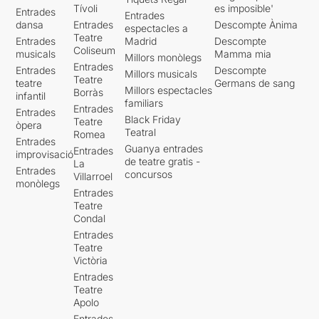
Tívoli
es imposible'
Entrades
Entrades
dansa
Entrades
Descompte Ànima
espectacles a
Teatre
Entrades
Madrid
Descompte
Coliseum
musicals
Mamma mia
Millors monòlegs
Entrades
Entrades
Descompte
Millors musicals
Teatre
teatre
Germans de sang
Millors espectacles
Borràs
infantil
familiars
Entrades
Entrades
Black Friday
Teatre
òpera
Teatral
Romea
Entrades
Guanya entrades
Entrades
improvisació
de teatre gratis -
La
Entrades
concursos
Villarroel
monòlegs
Entrades
Teatre
Condal
Entrades
Teatre
Victòria
Entrades
Teatre
Apolo
Entrades