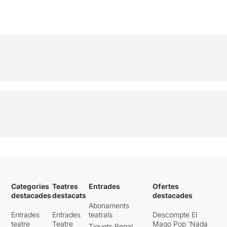
Categories
Teatres
Entrades
Ofertes
destacades
destacats
destacades
Abonaments
Entrades
Entrades
teatrals
Descompte El
teatre
Teatre
Mago Pop 'Nada
Tiquets Regal