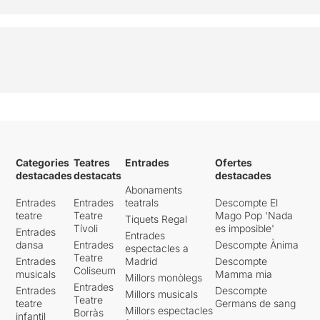
Categories
Teatres
Entrades
Ofertes
destacades
destacats
destacades
Abonaments
Entrades
Entrades
teatrals
Descompte El
teatre
Teatre
Mago Pop 'Nada
Tiquets Regal
Tívoli
es imposible'
Entrades
Entrades
dansa
Entrades
Descompte Ànima
espectacles a
Teatre
Entrades
Madrid
Descompte
Coliseum
musicals
Mamma mia
Millors monòlegs
Entrades
Entrades
Descompte
Millors musicals
Teatre
teatre
Germans de sang
Millors espectacles
Borràs
infantil