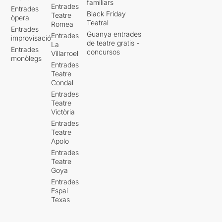
familiars
Entrades
Entrades
Black Friday
Teatre
òpera
Teatral
Romea
Entrades
Guanya entrades
Entrades
improvisació
de teatre gratis -
La
Entrades
concursos
Villarroel
monòlegs
Entrades
Teatre
Condal
Entrades
Teatre
Victòria
Entrades
Teatre
Apolo
Entrades
Teatre
Goya
Entrades
Espai
Texas