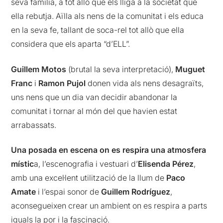
seva família, a tot allò que els lliga a la societat que
ella rebutja. Aïlla als nens de la comunitat i els educa
en la seva fe, tallant de soca-rel tot allò que ella
considera que els aparta “d’ELL”.
Guillem Motos
(brutal la seva interpretació),
Muguet
Franc
i
Ramon Pujol
donen vida als nens desagraïts,
uns nens que un dia van decidir abandonar la
comunitat i tornar al món del que havien estat
arrabassats.
Una posada en escena on es respira una atmosfera
místic
a, l’escenografia i vestuari d’
Elisenda Pérez
,
amb una excel·lent utilització de la llum de
Paco
Amate
i l’espai sonor de
Guillem Rodríguez
,
aconsegueixen crear un ambient on es respira a parts
iguals la por i la fascinació.