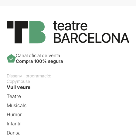
Canal oficial de venta
Compra 100% segura
Disseny i programació:
Copymouse
Vull veure
Teatre
Musicals
Humor
Infantil
Dansa