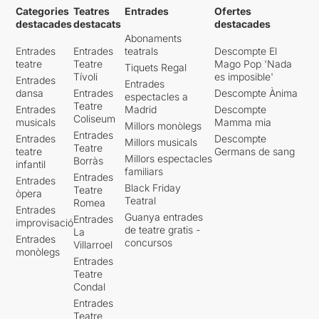
Categories
Teatres
Entrades
Ofertes
destacades
destacats
destacades
Abonaments
Entrades
Entrades
teatrals
Descompte El
teatre
Teatre
Mago Pop 'Nada
Tiquets Regal
Tívoli
es imposible'
Entrades
Entrades
dansa
Entrades
Descompte Ànima
espectacles a
Teatre
Entrades
Madrid
Descompte
Coliseum
musicals
Mamma mia
Millors monòlegs
Entrades
Entrades
Descompte
Millors musicals
Teatre
teatre
Germans de sang
Millors espectacles
Borràs
infantil
familiars
Entrades
Entrades
Black Friday
Teatre
òpera
Teatral
Romea
Entrades
Guanya entrades
Entrades
improvisació
de teatre gratis -
La
Entrades
concursos
Villarroel
monòlegs
Entrades
Teatre
Condal
Entrades
Teatre