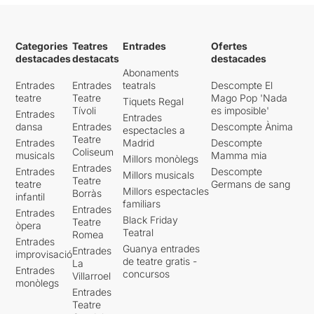
Categories
Teatres
Entrades
Ofertes
destacades
destacats
destacades
Abonaments
Entrades
Entrades
teatrals
Descompte El
teatre
Teatre
Mago Pop 'Nada
Tiquets Regal
Tívoli
es imposible'
Entrades
Entrades
dansa
Entrades
Descompte Ànima
espectacles a
Teatre
Entrades
Madrid
Descompte
Coliseum
musicals
Mamma mia
Millors monòlegs
Entrades
Entrades
Descompte
Millors musicals
Teatre
teatre
Germans de sang
Millors espectacles
Borràs
infantil
familiars
Entrades
Entrades
Black Friday
Teatre
òpera
Teatral
Romea
Entrades
Guanya entrades
Entrades
improvisació
de teatre gratis -
La
Entrades
concursos
Villarroel
monòlegs
Entrades
Teatre