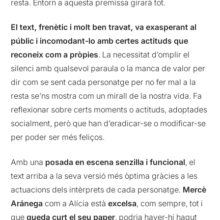
resta. Entorn a aquesta premissa girarà tot.
El text, frenètic i molt ben travat, va exasperant al
públic i incomodant-lo amb certes actituds que
reconeix com a pròpies
. La necessitat d’omplir el
silenci amb qualsevol paraula o la manca de valor per
dir com se sent cada personatge per no fer mal a la
resta se’ns mostra com un mirall de la nostra vida. Fa
reflexionar sobre certs moments o actituds, adoptades
socialment, però que han d’eradicar-se o modificar-se
per poder ser més feliços.
Amb una
posada en escena senzilla i funcional
, el
text arriba a la seva versió més òptima gràcies a les
actuacions dels intèrprets de cada personatge.
Mercè
Aránega
com a Alícia està
excelsa
, com sempre, tot i
que
queda curt el seu paper
, podria haver-hi hagut