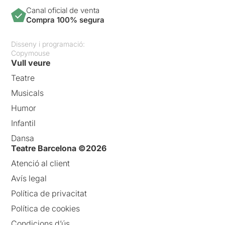
Canal oficial de venta
Compra 100% segura
Disseny i programació:
Copymouse
Vull veure
Teatre
Musicals
Humor
Infantil
Dansa
Teatre Barcelona ©2026
Atenció al client
Avís legal
Política de privacitat
Política de cookies
Condicions d’ús