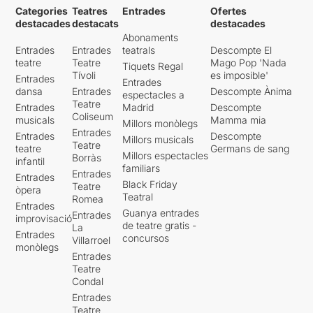
Categories
Teatres
Entrades
Ofertes
destacades
destacats
destacades
Abonaments
Entrades
Entrades
teatrals
Descompte El
teatre
Teatre
Mago Pop 'Nada
Tiquets Regal
Tívoli
es imposible'
Entrades
Entrades
dansa
Entrades
Descompte Ànima
espectacles a
Teatre
Entrades
Madrid
Descompte
Coliseum
musicals
Mamma mia
Millors monòlegs
Entrades
Entrades
Descompte
Millors musicals
Teatre
teatre
Germans de sang
Millors espectacles
Borràs
infantil
familiars
Entrades
Entrades
Black Friday
Teatre
òpera
Teatral
Romea
Entrades
Guanya entrades
Entrades
improvisació
de teatre gratis -
La
Entrades
concursos
Villarroel
monòlegs
Entrades
Teatre
Condal
Entrades
Teatre