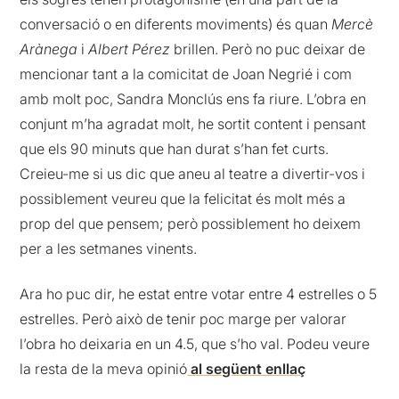
conversació o en diferents moviments) és quan
Mercè
Arànega
i
Albert Pérez
brillen. Però no puc deixar de
mencionar tant a la comicitat de Joan Negrié i com
amb molt poc, Sandra Monclús ens fa riure. L’obra en
conjunt m’ha agradat molt, he sortit content i pensant
que els 90 minuts que han durat s’han fet curts.
Creieu-me si us dic que aneu al teatre a divertir-vos i
possiblement veureu que la felicitat és molt més a
prop del que pensem; però possiblement ho deixem
per a les setmanes vinents.
Ara ho puc dir, he estat entre votar entre 4 estrelles o 5
estrelles. Però això de tenir poc marge per valorar
l’obra ho deixaria en un 4.5, que s’ho val. Podeu veure
la resta de la meva opinió
al següent enllaç