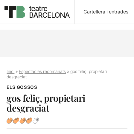
Cartellera i entrades
Inici
»
Espectacles recomanats
»
gos feliç, propietari
desgraciat
ELS GOSSOS
gos feliç, propietari
desgraciat