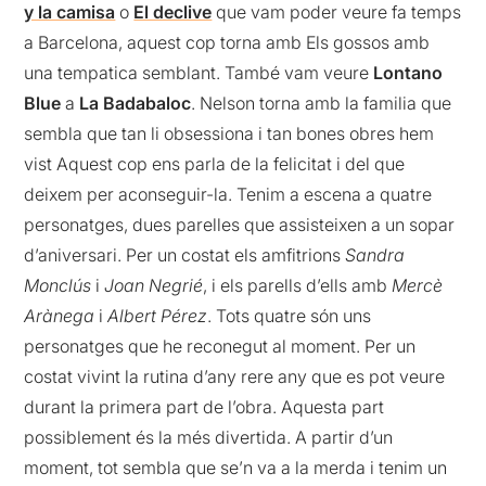
y la camisa
o
El declive
que vam poder veure fa temps
a Barcelona, aquest cop torna amb Els gossos amb
una tempatica semblant. També vam veure
Lontano
Blue
a
La Badabaloc
. Nelson torna amb la familia que
sembla que tan li obsessiona i tan bones obres hem
vist Aquest cop ens parla de la felicitat i del que
deixem per aconseguir-la. Tenim a escena a quatre
personatges, dues parelles que assisteixen a un sopar
d’aniversari. Per un costat els amfitrions
Sandra
Monclús
i
Joan Negrié
, i els parells d’ells amb
Mercè
Arànega
i
Albert Pérez
. Tots quatre són uns
personatges que he reconegut al moment. Per un
costat vivint la rutina d’any rere any que es pot veure
durant la primera part de l’obra. Aquesta part
possiblement és la més divertida. A partir d’un
moment, tot sembla que se’n va a la merda i tenim un