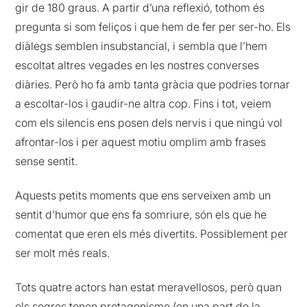
gir de 180 graus. A partir d’una reflexió, tothom és
pregunta si som feliços i que hem de fer per ser-ho. Els
diàlegs semblen insubstancial, i sembla que l’hem
escoltat altres vegades en les nostres converses
diàries. Però ho fa amb tanta gràcia que podries tornar
a escoltar-los i gaudir-ne altra cop. Fins i tot, veiem
com els silencis ens posen dels nervis i que ningú vol
afrontar-los i per aquest motiu omplim amb frases
sense sentit.
Aquests petits moments que ens serveixen amb un
sentit d’humor que ens fa somriure, són els que he
comentat que eren els més divertits. Possiblement per
ser molt més reals.
Tots quatre actors han estat meravellosos, però quan
els sogres tenen protagonisme (en una part de la