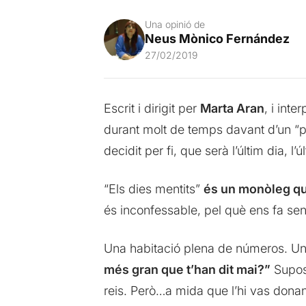
Una opinió de
Neus Mònico Fernández
27/02/2019
Escrit i dirigit per
Marta Aran
, i inte
durant molt de temps davant d’un “p
decidit per fi, que serà l’últim dia, l’
“Els dies mentits”
és un monòleg que
és inconfessable, pel què ens fa sent
Una habitació plena de números. Una 
més gran que t’han dit mai?”
Suposo
reis. Però…a mida que l’hi vas donant