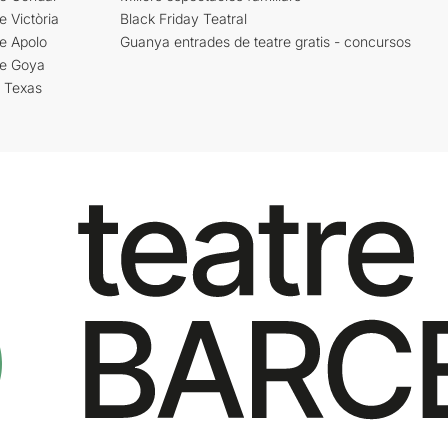
e Victòria
Black Friday Teatral
e Apolo
Guanya entrades de teatre gratis - concursos
re Goya
i Texas