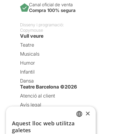
Canal oficial de venta
Compra 100% segura
Disseny i programació:
Copymouse
Vull veure
Teatre
Musicals
Humor
Infantil
Dansa
Teatre Barcelona ©2026
Atenció al client
Avís legal
×
Política de privacitat
Política de cookies
Aquest lloc web utilitza
CATALAN
galetes
Condicions d’ús