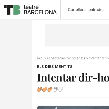
Cartellera i entrades
Inici
»
Espectacles recomanats
»
Intentar dir-h
ELS DIES MENTITS
Intentar dir-ho