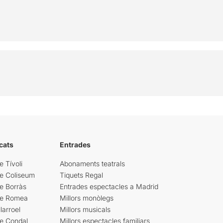
cats
Entrades
e Tívoli
Abonaments teatrals
re Coliseum
Tiquets Regal
e Borràs
Entrades espectacles a Madrid
re Romea
Millors monòlegs
larroel
Millors musicals
re Condal
Millors espectacles familiars