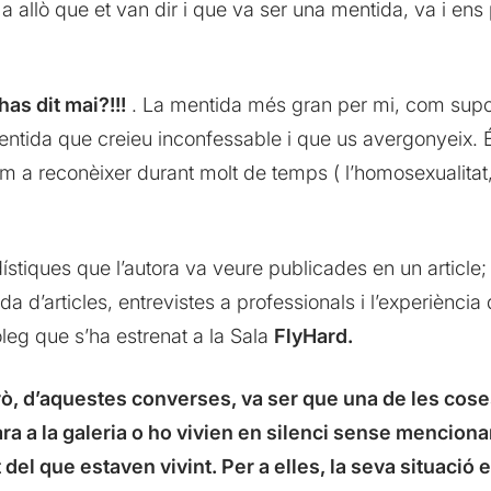
a allò que et van dir i que va ser una mentida, va i ens
as dit mai?!!!
. La mentida més gran per mi, com supos
entida que creieu inconfessable i que us avergonyeix. 
 a reconèixer durant molt de temps ( l’homosexualitat,
ístiques que l’autora va veure publicades en un article; 
 d’articles, entrevistes a professionals i l’experiència
leg que s’ha estrenat a la Sala
FlyHard.
ò, d’aquestes converses, va ser que una de les cose
ara a la galeria o ho vivien en silenci sense mencion
del que estaven vivint. Per a elles, la seva situació e