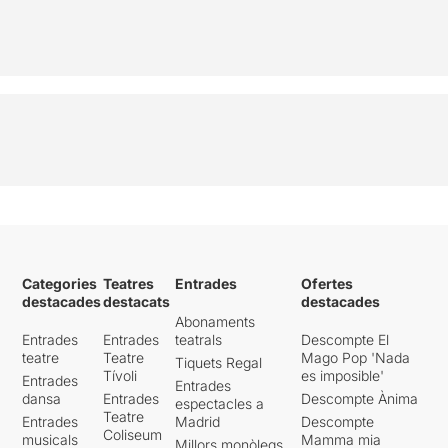
Categories
Teatres
Entrades
Ofertes
destacades
destacats
destacades
Abonaments
Entrades
Entrades
teatrals
Descompte El
teatre
Teatre
Mago Pop 'Nada
Tiquets Regal
Tívoli
es imposible'
Entrades
Entrades
dansa
Entrades
Descompte Ànima
espectacles a
Teatre
Entrades
Madrid
Descompte
Coliseum
musicals
Mamma mia
Millors monòlegs