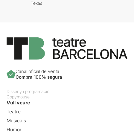
Texas
Canal oficial de venta
Compra 100% segura
Disseny i programació:
Copymouse
Vull veure
Teatre
Musicals
Humor