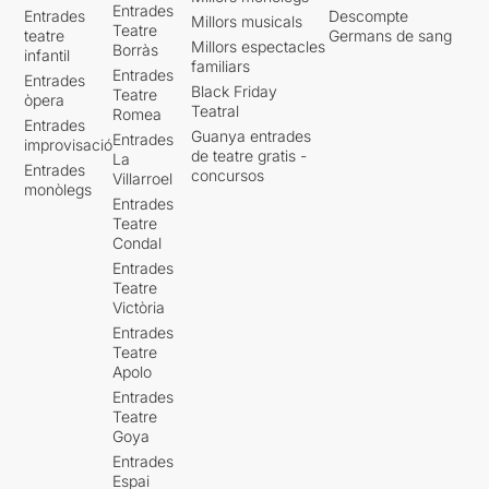
Entrades
Entrades
Descompte
Millors musicals
Teatre
teatre
Germans de sang
Millors espectacles
Borràs
infantil
familiars
Entrades
Entrades
Black Friday
Teatre
òpera
Teatral
Romea
Entrades
Guanya entrades
Entrades
improvisació
de teatre gratis -
La
Entrades
concursos
Villarroel
monòlegs
Entrades
Teatre
Condal
Entrades
Teatre
Victòria
Entrades
Teatre
Apolo
Entrades
Teatre
Goya
Entrades
Espai