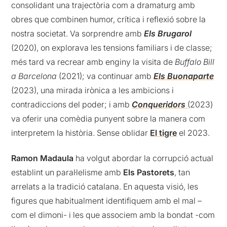
consolidant una trajectòria com a dramaturg amb
obres que combinen humor, crítica i reflexió sobre la
nostra societat. Va sorprendre amb
Els Brugarol
(2020), on explorava les tensions familiars i de classe;
més tard va recrear amb enginy la visita de
Buffalo Bill
a Barcelona
(2021); va continuar amb
Els Buonaparte
(2023), una mirada irònica a les ambicions i
contradiccions del poder; i amb
Conqueridors
(2023)
va oferir una comèdia punyent sobre la manera com
interpretem la història. Sense oblidar
El tigre
el 2023.
Ramon Madaula
ha volgut abordar la corrupció actual
establint un paral·lelisme amb
Els Pastorets
, tan
arrelats a la tradició catalana. En aquesta visió, les
figures que habitualment identifiquem amb el mal –
com el dimoni- i les que associem amb la bondat -com