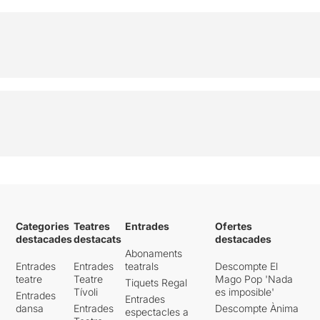
Categories
Teatres
Entrades
Ofertes
destacades
destacats
destacades
Abonaments
Entrades
Entrades
teatrals
Descompte El
teatre
Teatre
Mago Pop 'Nada
Tiquets Regal
Tívoli
es imposible'
Entrades
Entrades
dansa
Entrades
Descompte Ànima
espectacles a