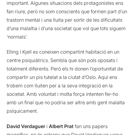
important. Algunes situacions dels protagonistes ens
fan riure, però no som conscients que formen part d’un
trastorn mental i una lluita per sortir de les dificultats
d’una malaltia i d’una societat que vol que tots siguem
‘normals’.
Elling i Kjell es coneixen compartint habitació en un
centre psiquiàtrics. Sembla que són pols oposats i
totalment diferents. Però els hi donen l’oportunitat de
compartir un pis tutelat a la ciutat d’Oslo. Aquí ens
trobem com lluiten per a la seva integració en la
societat. Amb voluntat i molta força intenten fer-ho
amb un final que no podria ser altre amb gent malalta
psíquicament.
David Verdaguer
i
Albert Prat
fan uns papers
magnífics, no és estrany que David Verdaguer vagui