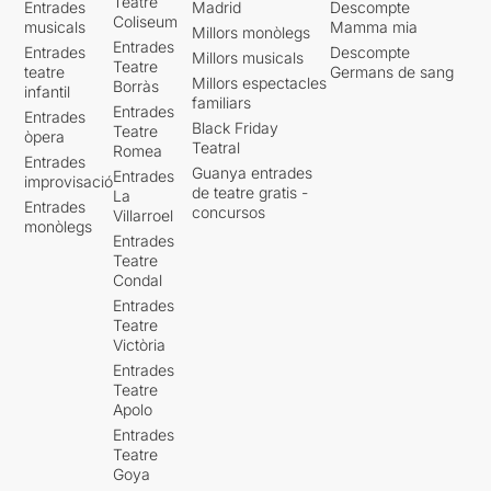
Teatre
Entrades
Madrid
Descompte
Coliseum
musicals
Mamma mia
Millors monòlegs
Entrades
Entrades
Descompte
Millors musicals
Teatre
teatre
Germans de sang
Millors espectacles
Borràs
infantil
familiars
Entrades
Entrades
Black Friday
Teatre
òpera
Teatral
Romea
Entrades
Guanya entrades
Entrades
improvisació
de teatre gratis -
La
Entrades
concursos
Villarroel
monòlegs
Entrades
Teatre
Condal
Entrades
Teatre
Victòria
Entrades
Teatre
Apolo
Entrades
Teatre
Goya