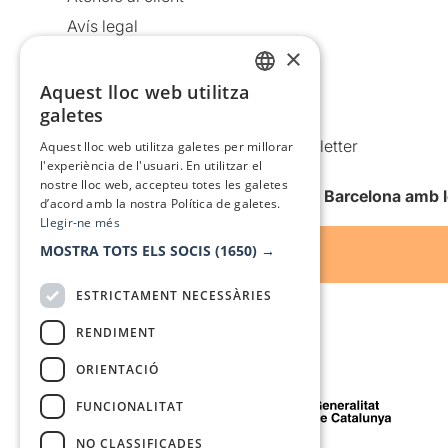
Avís legal
×
Política de privacitat
Política de cookies
Aquest lloc web utilitza
CATALAN
galetes
Condicions d’ús
SPANISH
Comunicacions comercials i Newsletter
Aquest lloc web utilitza galetes per millorar
l'experiència de l'usuari. En utilitzar el
Anuncia’t
nostre lloc web, accepteu totes les galetes
Vull rebre la newsletter de Teatre Barcelona amb 
d’acord amb la nostra Política de galetes.
Llegir-ne més
MOSTRA TOTS ELS SOCIS
(1650) →
ESTRICTAMENT NECESSÀRIES
RENDIMENT
ORIENTACIÓ
Amb el suport de
FUNCIONALITAT
NO CLASSIFICADES