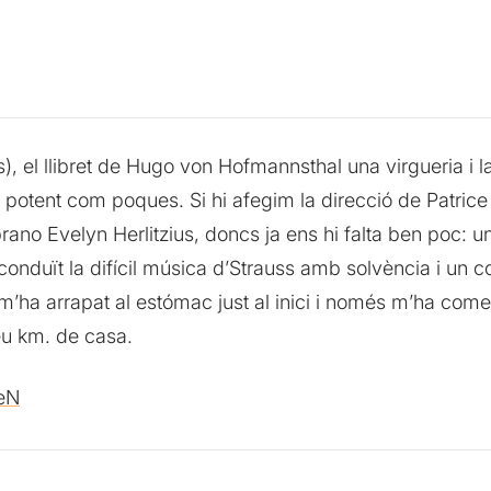
es), el llibret de Hugo von Hofmannsthal una virgueria i
— potent com poques. Si hi afegim la direcció de Patrice
rano Evelyn Herlitzius, doncs ja ens hi falta ben poc: u
duït la difícil música d’Strauss amb solvència i un co
m’ha arrapat al estómac just al inici i només m’ha comen
eu km. de casa.
keN