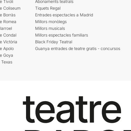
e Tívoli
Abonaments teatrals
re Coliseum
Tiquets Regal
e Borràs
Entrades espectacles a Madrid
re Romea
Millors monòlegs
larroel
Millors musicals
re Condal
Millors espectacles familiars
e Victòria
Black Friday Teatral
e Apolo
Guanya entrades de teatre gratis - concursos
re Goya
i Texas