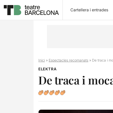
Cartellera i entrades
Inici
»
Espectacles recomanats
»
De traca i m
ELEKTRA
De traca i moc