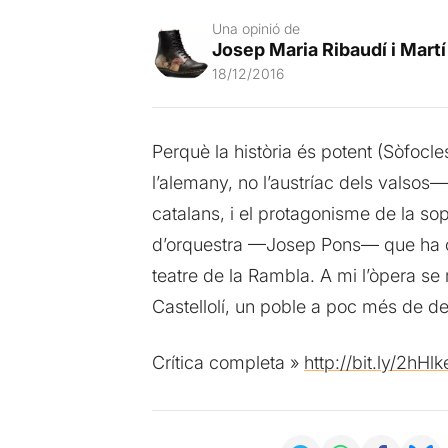
Una opinió de
Josep Maria Ribaudí i Martí
18/12/2016
Perquè la història és potent (Sòfocl
l’alemany, no l’austríac dels valsos
catalans, i el protagonisme de la sop
d’orquestra —Josep Pons— que ha con
teatre de la Rambla. A mi l’òpera se 
Castellolí, un poble a poc més de d
Crítica completa »
http://bit.ly/2hHl