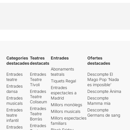
Categories
Teatres
Entrades
Ofertes
destacades
destacats
destacades
Abonaments
Entrades
Entrades
teatrals
Descompte El
teatre
Teatre
Mago Pop 'Nada
Tiquets Regal
Tívoli
es imposible'
Entrades
Entrades
dansa
Entrades
Descompte Ànima
espectacles a
Teatre
Entrades
Madrid
Descompte
Coliseum
musicals
Mamma mia
Millors monòlegs
Entrades
Entrades
Descompte
Millors musicals
Teatre
teatre
Germans de sang
Millors espectacles
Borràs
infantil
familiars
Entrades
Entrades
Black Friday