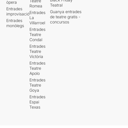
Teatre
òpera
Teatral
Romea
Entrades
Guanya entrades
Entrades
improvisació
de teatre gratis -
La
Entrades
concursos
Villarroel
monòlegs
Entrades
Teatre
Condal
Entrades
Teatre
Victòria
Entrades
Teatre
Apolo
Entrades
Teatre
Goya
Entrades
Espai
Texas