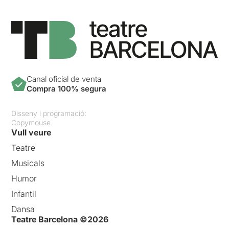
Canal oficial de venta
Compra 100% segura
Disseny i programació:
Copymouse
Vull veure
Teatre
Musicals
Humor
Infantil
Dansa
Teatre Barcelona ©2026