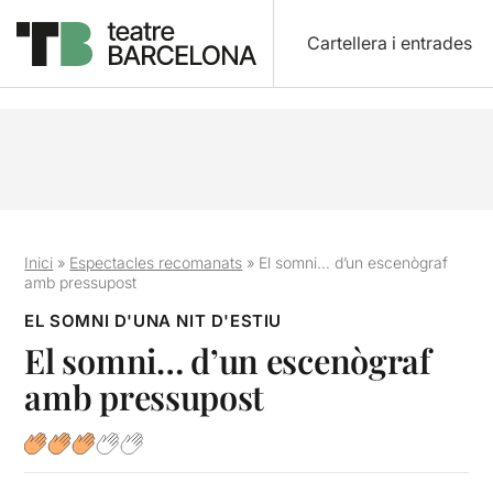
Cartellera i entrades
Inici
»
Espectacles recomanats
»
El somni… d’un escenògraf
amb pressupost
EL SOMNI D'UNA NIT D'ESTIU
El somni… d’un escenògraf
amb pressupost