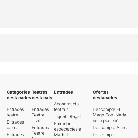
Categories
Teatres
Entrades
Ofertes
destacades
destacats
destacades
Abonaments
Entrades
Entrades
teatrals
Descompte El
teatre
Teatre
Mago Pop 'Nada
Tiquets Regal
Tívoli
es imposible'
Entrades
Entrades
dansa
Entrades
Descompte Ànima
espectacles a
Teatre
Entrades
Madrid
Descompte