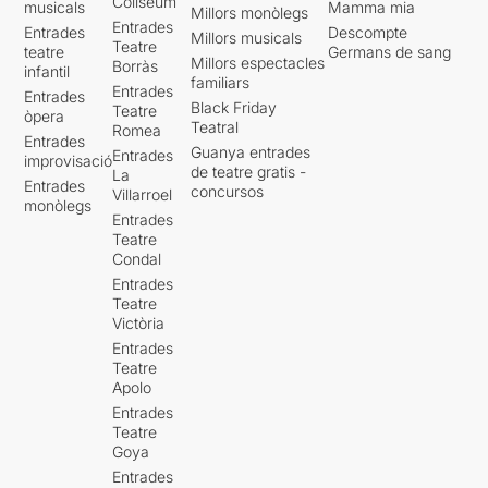
Coliseum
musicals
Mamma mia
Millors monòlegs
Entrades
Entrades
Descompte
Millors musicals
Teatre
teatre
Germans de sang
Millors espectacles
Borràs
infantil
familiars
Entrades
Entrades
Black Friday
Teatre
òpera
Teatral
Romea
Entrades
Guanya entrades
Entrades
improvisació
de teatre gratis -
La
Entrades
concursos
Villarroel
monòlegs
Entrades
Teatre
Condal
Entrades
Teatre
Victòria
Entrades
Teatre
Apolo
Entrades
Teatre
Goya
Entrades