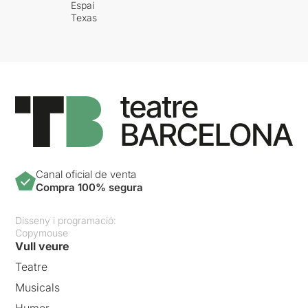
Espai
Texas
Canal oficial de venta
Compra 100% segura
Disseny i programació:
Copymouse
Vull veure
Teatre
Musicals
Humor