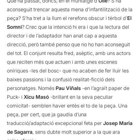
Què ha passat, doncs, en el muntatge d’
Ollé
? S’ha
aconseguit trencar aquesta mena d’infantilització de la
peça? S’ha tret a la llum el rerefons obscur i tèrbol d’
El
Somni
? Crec que la intenció hi era i que la lectura del
director i de l’adaptador han anat cap a aquesta
direcció, però també penso que no ho han aconseguit
del tot. El conjunt resulta fred, asèptic, amb uns actors
que reciten més que actuen i amb unes escenes
oníriques -les del bosc- que no acaben de fer lluir les
baixes passions i la confusió realitat-ficció dels
personatges. Només
Pau Viñals
-en l’agraït paper de
Puck- i
Xicu Masó
-brillant en la seva peculiar
comicitat- semblen haver entès el to de la peça. Una
peça, per cert, que ja gaudia d’una
traducció/adaptació excepcional feta per
Josep Maria
de Sagarra
, sens dubte molt superior a la que ara