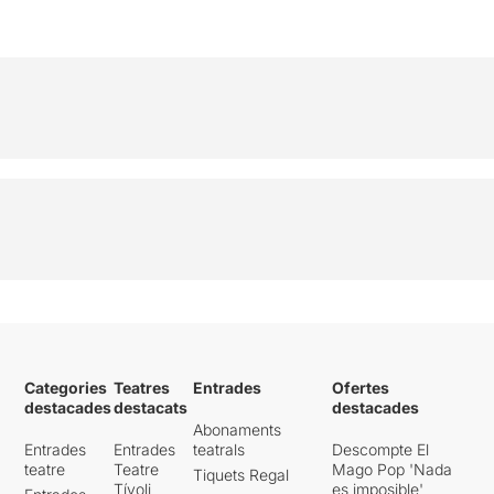
Categories
Teatres
Entrades
Ofertes
destacades
destacats
destacades
Abonaments
Entrades
Entrades
teatrals
Descompte El
teatre
Teatre
Mago Pop 'Nada
Tiquets Regal
Tívoli
es imposible'