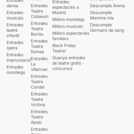
Entrades
Entrades
dansa
Entrades
Descompte Ànima
espectacles a
Teatre
Entrades
Madrid
Descompte
Coliseum
musicals
Mamma mia
Millors monòlegs
Entrades
Entrades
Descompte
Millors musicals
Teatre
teatre
Germans de sang
Millors espectacles
Borràs
infantil
familiars
Entrades
Entrades
Black Friday
Teatre
òpera
Teatral
Romea
Entrades
Guanya entrades
Entrades
improvisació
de teatre gratis -
La
Entrades
concursos
Villarroel
monòlegs
Entrades
Teatre
Condal
Entrades
Teatre
Victòria
Entrades
Teatre
Apolo
Entrades